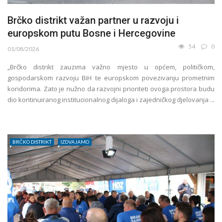
Brčko distrikt važan partner u razvoju i
europskom putu Bosne i Hercegovine
54
0
01/08/2026
„Brčko distrikt zauzima važno mjesto u općem, političkom,
gospodarskom razvoju BiH te europskom povezivanju prometnim
koridorima. Zato je nužno da razvojni prioriteti ovoga prostora budu
dio kontinuiranog institucionalnog dijaloga i zajedničkog djelovanja ...
BRČKO DISTRIKT
IZDVAJAMO