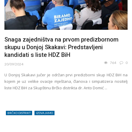
Snaga zajedništva na prvom predizbornom
skupu u Donjoj Skakavi: Predstavljeni
kandidati s liste HDZ BiH
764
0
20/09/2024
U Donjoj Skakavi jučer je održan prvi predizborni skup HDZ BiH na
kojem je uz velike ovacije mještana, članova i simpatizera nositelj
liste HDZ BiH za Skupštinu Brčko distrikta dr. Anto Domić ...
BRČKO DISTRIKT
IZDVAJAMO