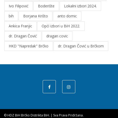
Ivo Filipović
Boderište
Lokalni izbori 2024.
bih
Borjana Krišto
anto domic
Ankica Franjic
Opći izbori u BiH 2022.
dr. Dragan Čović
dragan covic
HKD "Napredak" Brčko
dr. Dragan Čović u Brčkom
© HDZ BiH Brčko Distrikta BiH.
|
Sva Prava Pridržana.