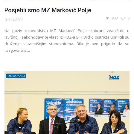
Posjetili smo MZ Marković Polje
983
0
01/11/2022
Na poziv rukovodstva MZ Marković Polje izabrani zvaničnici u
izvršnoj i zakonodavnoj vlasti iz HDZ-a BiH Brčko distrikta upriličili su
druženje s tamošnjim stanovnicima. Bila je ovo prigoda da se
razgovara s ...
IZDVAJAMO