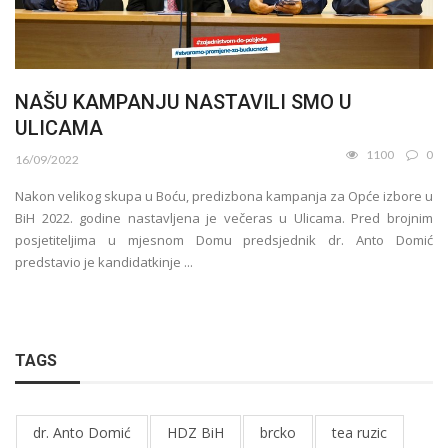
NAŠU KAMPANJU NASTAVILI SMO U
ULICAMA
1100
0
16/09/2022
Nakon velikog skupa u Boću, predizbona kampanja za Opće izbore u
BiH 2022. godine nastavljena je večeras u Ulicama. Pred brojnim
posjetiteljima u mjesnom Domu predsjednik dr. Anto Domić
predstavio je kandidatkinje ...
TAGS
dr. Anto Domić
HDZ BiH
brcko
tea ruzic