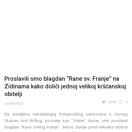
Proslavili smo blagdan “Rane sv. Franje” na
Zidinama kako doliči jednoj velikoj kršćanskoj
obitelji
1294
0
16/09/2023
Na temeljima nekadašnjeg franjevačkog samostana u Gornjoj
Skakavi kod Brčkog, poznatiji kao “Zidine” danas smo proslavili
blagdan “Rane svetog Franje”. Misno slavlje pred nekoliko stotina