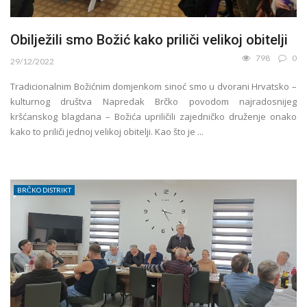
Obilježili smo Božić kako priliči velikoj obitelji
798
0
29/12/2022
Tradicionalnim Božićnim domjenkom sinoć smo u dvorani Hrvatsko –
kulturnog društva Napredak Brčko povodom najradosnijeg
kršćanskog blagdana – Božića upriličili zajedničko druženje onako
kako to priliči jednoj velikoj obitelji. Kao što je ...
BRČKO DISTRIKT