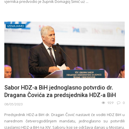
vjernika predvodio je župnik Domagoj Šimić uz ...
IZDVAJAMO
Sabor HDZ-a BiH jednoglasno potvrdio dr.
Dragana Čovića za predsjednika HDZ-a BiH
929
0
08/05/2023
Predsjednik HDZ-a BiH dr. Dragan Čović nastavit će voditi HDZ BiH u
narednom četverogodišnjem mandatu, jednoglasno su potvrdili
izaslanici HDZ-a BiH na XIV. Saboru koji se održava danas u Mostaru.