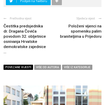
Podijeli na Twitteru
Prethodna vijest
Sljedeća vijest
Čestitka predsjednika
Položeni vijenci na
dr. Dragana Čovića
spomeniku palim
povodom 32. obljetnice
braniteljima u Prijedoru
osnivanja Hrvatske
demokratske zajednice
...
POVEZANE VIJESTI
VIŠE OD AUTORA
VIŠE IZ KATEGORIJE