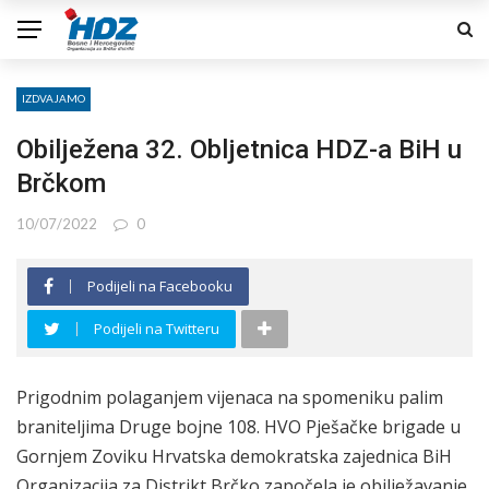
IZDVAJAMO
Obilježena 32. Obljetnica HDZ-a BiH u
Brčkom
10/07/2022
0
Podijeli na Facebooku
Podijeli na Twitteru
Prigodnim polaganjem vijenaca na spomeniku palim
braniteljima Druge bojne 108. HVO Pješačke brigade u
Gornjem Zoviku Hrvatska demokratska zajednica BiH
Organizacija za Distrikt Brčko započela je obilježavanje