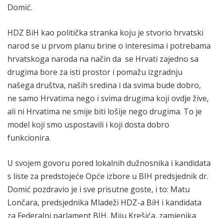
Domić.
HDZ BiH kao politička stranka koju je stvorio hrvatski
narod se u prvom planu brine o interesima i potrebama
hrvatskoga naroda na način da se Hrvati zajedno sa
drugima bore za isti prostor i pomažu izgradnju
našega društva, naših sredina i da svima bude dobro,
ne samo Hrvatima nego i svima drugima koji ovdje žive,
ali ni Hrvatima ne smije biti lošije nego drugima. To je
model koji smo uspostavili i koji dosta dobro
funkcionira.
U svojem govoru pored lokalnih dužnosnika i kandidata
s liste za predstojeće Opće izbore u BIH predsjednik dr.
Domić pozdravio je i sve prisutne goste, i to: Matu
Lončara, predsjednika Mladeži HDZ-a BiH i kandidata
za Federalni parlament BIH, Miju Krešića, zamjenika