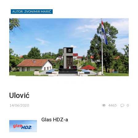
AUTOR: ZVONIMIR MARIĆ
Ulović
14/06/2020
4465
0
Glas HDZ-a