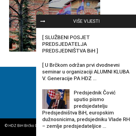
VIŠE VIJESTI
[ SLUŽBENI POSJET
PREDSJEDATELJA
PREDSJEDNIŠTVA BiH ]
[ U Brčkom održan prvi dvodnevni
seminar u organizaciji ALUMNI KLUBA
V. Generacije PA HDZ ...
Predsjednik Čović
uputio pismo
predsjedatelju
Predsjedništva BiH, europskim
dužnosnicima, predsjedniku Vlade RH
– zemlje predsjedateljice ...
© HDZ BiH Brčko Distrikta BiH.
|
Sva Prava Pridržana.
Statut
Povijest Stranke
Vizija I Misija
Kontakt