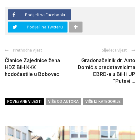
Podijeli na Facebooku
Podijeli na Twitteru
Prethodna vijest
Sljedeća vijest
Članice Zajednice žena
Gradonačelnik dr. Anto
HDZ BiH KKK
Domić s predstavnicima
hodočastile u Bobovac
EBRD-a u BiH i JP
“Putevi ...
POVEZANE VIJESTI
VIŠE OD AUTORA
VIŠE IZ KATEGORIJE