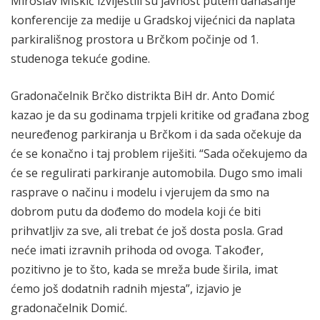
Miroslav Miškić izvijestili su javnost putem današanje
konferencije za medije u Gradskoj vijećnici da naplata
parkirališnog prostora u Brčkom počinje od 1.
studenoga tekuće godine.
Gradonačelnik Brčko distrikta BiH dr. Anto Domić
kazao je da su godinama trpjeli kritike od građana zbog
neuređenog parkiranja u Brčkom i da sada očekuje da
će se konačno i taj problem riješiti. “Sada očekujemo da
će se regulirati parkiranje automobila. Dugo smo imali
rasprave o načinu i modelu i vjerujem da smo na
dobrom putu da dođemo do modela koji će biti
prihvatljiv za sve, ali trebat će još dosta posla. Grad
neće imati izravnih prihoda od ovoga. Također,
pozitivno je to što, kada se mreža bude širila, imat
ćemo još dodatnih radnih mjesta”, izjavio je
gradonačelnik Domić.