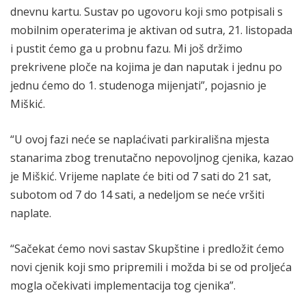
dnevnu kartu. Sustav po ugovoru koji smo potpisali s
mobilnim operaterima je aktivan od sutra, 21. listopada
i pustit ćemo ga u probnu fazu. Mi još držimo
prekrivene ploče na kojima je dan naputak i jednu po
jednu ćemo do 1. studenoga mijenjati”, pojasnio je
Miškić.
“U ovoj fazi neće se naplaćivati parkirališna mjesta
stanarima zbog trenutačno nepovoljnog cjenika, kazao
je Miškić. Vrijeme naplate će biti od 7 sati do 21 sat,
subotom od 7 do 14 sati, a nedeljom se neće vršiti
naplate.
“Sačekat ćemo novi sastav Skupštine i predložit ćemo
novi cjenik koji smo pripremili i možda bi se od proljeća
mogla očekivati implementacija tog cjenika”.