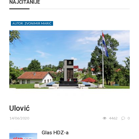
NAJČITANIJE
AUTOR: ZVONIMIR MARIĆ
Ulović
14/06/2020
4462
0
Glas HDZ-a