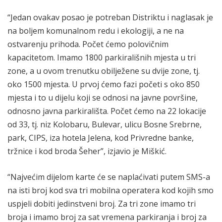
“Jedan ovakav posao je potreban Distriktu i naglasak je
na boljem komunalnom redu i ekologiji, a ne na
ostvarenju prihoda. Počet ćemo polovičnim
kapacitetom. Imamo 1800 parkirališnih mjesta u tri
zone, a u ovom trenutku obilježene su dvije zone, tj.
oko 1500 mjesta. U prvoj ćemo fazi početi s oko 850
mjesta i to u dijelu koji se odnosi na javne površine,
odnosno javna parkirališta. Počet ćemo na 22 lokacije
od 33, tj. niz Kolobaru, Bulevar, ulicu Bosne Srebrne,
park, CIPS, iza hotela Jelena, kod Privredne banke,
tržnice i kod broda Šeher”, izjavio je Miškić.
“Najvećim dijelom karte će se naplaćivati putem SMS-a
na isti broj kod sva tri mobilna operatera kod kojih smo
uspjeli dobiti jedinstveni broj. Za tri zone imamo tri
broja i imamo broj za sat vremena parkiranja i broj za