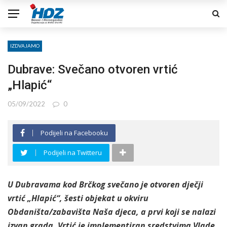
IZDVAJAMO
Dubrave: Svečano otvoren vrtić
„Hlapić“
05/09/2022
0
Podijeli na Facebooku
Podijeli na Twitteru
U Dubravama kod Brčkog svečano je otvoren dječji
vrtić „Hlapić“, šesti objekat u okviru
Obdaništa/zabavišta Naša djeca, a prvi koji se nalazi
izvan grada. Vrtić je implementiran sredstvima Vlade