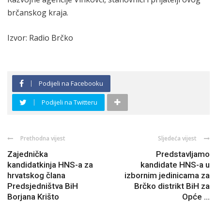
brčanskog kraja.
Izvor: Radio Brčko
Podijeli na Facebooku
Podijeli na Twitteru
Prethodna vijest
Sljedeća vijest
Zajednička
Predstavljamo
kandidatkinja HNS-a za
kandidate HNS-a u
hrvatskog člana
izbornim jedinicama za
Predsjedništva BiH
Brčko distrikt BiH za
Borjana Krišto
Opće ...