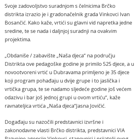
Svoje zadovoljstvo suradnjom s čelnicima Brčko
distrikta izrazio je i gradonačelnik grada Vinkovci Ivan
Bosančić. Kako kaže, vrtići su glavni vid napretka jedne
sredine, te se nada i daljnjoj suradnji na ovakvim
projektima.
„Obdaniše / zabavište „Naša djeca“ na području
Distrikta ove pedagoške godine je primilo 525 djece, a u
novootvoreni vrtić u Dubravama primljeno je 35 djece
koji program pohađaju u dvije grupe i to jaslička i
vrtička grupa, te se nadamo sljedeće godine još većem
odazivu i bar još jednoj grupi u ovom vrtiću“, kaže
ravnateljica vrtića „Naša djeca“Jasna Jovičić.
Događaju su nazočili predstavnici izvršne i
zakonodavne vlasti Brčko distrikta, predstavnici VIA
Razvojne agencije Vinkovci, stanovnici i prijatelji ovog