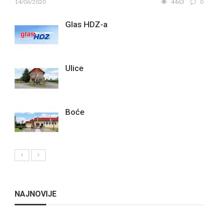
14/06/2020
4463
0
Glas HDZ-a
Ulice
Boće
NAJNOVIJE