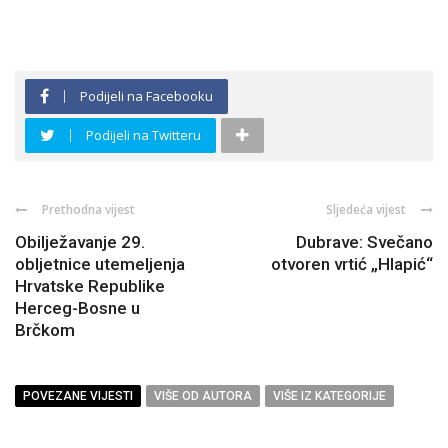
Podijeli na Facebooku
Podijeli na Twitteru
Prethodna vijest
Sljedeća vijest
Obilježavanje 29.
Dubrave: Svečano
obljetnice utemeljenja
otvoren vrtić „Hlapić“
Hrvatske Republike
Herceg-Bosne u
Brčkom
POVEZANE VIJESTI
VIŠE OD AUTORA
VIŠE IZ KATEGORIJE