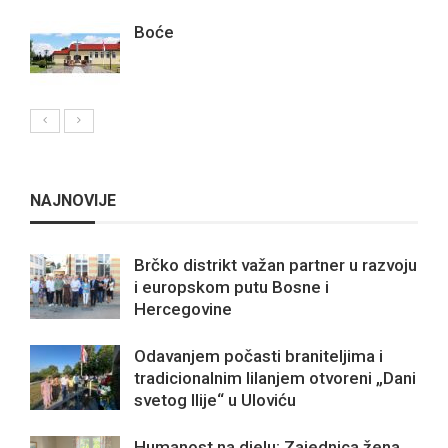
Boće
NAJNOVIJE
Brčko distrikt važan partner u razvoju
i europskom putu Bosne i
Hercegovine
Odavanjem počasti braniteljima i
tradicionalnim lilanjem otvoreni „Dani
svetog Ilije“ u Uloviću
Humanost na djelu: Zajednica žena