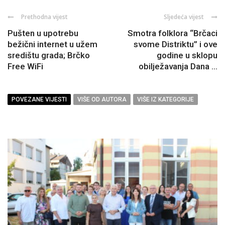
Prethodna vijest
Sljedeća vijest
Pušten u upotrebu
Smotra folklora “Brčaci
bežični internet u užem
svome Distriktu” i ove
središtu grada; Brčko
godine u sklopu
Free WiFi
obilježavanja Dana ...
POVEZANE VIJESTI
VIŠE OD AUTORA
VIŠE IZ KATEGORIJE