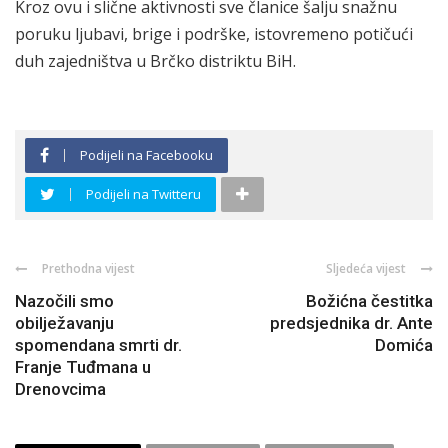
Kroz ovu i slične aktivnosti sve članice šalju snažnu
poruku ljubavi, brige i podrške, istovremeno potičući
duh zajedništva u Brčko distriktu BiH.
Podijeli na Facebooku
Podijeli na Twitteru
Prethodna vijest
Sljedeća vijest
Nazočili smo
Božićna čestitka
obilježavanju
predsjednika dr. Ante
spomendana smrti dr.
Domića
Franje Tuđmana u
Drenovcima