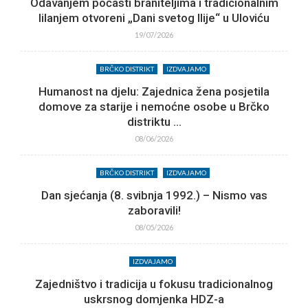
Odavanjem počasti braniteljima i tradicionalnim
lilanjem otvoreni „Dani svetog Ilije“ u Uloviću
19/07/2026
BRČKO DISTRIKT
IZDVAJAMO
Humanost na djelu: Zajednica žena posjetila
domove za starije i nemoćne osobe u Brčko
distriktu ...
08/06/2026
BRČKO DISTRIKT
IZDVAJAMO
Dan sjećanja (8. svibnja 1992.) – Nismo vas
zaboravili!
08/05/2026
IZDVAJAMO
Zajedništvo i tradicija u fokusu tradicionalnog
uskrsnog domjenka HDZ-a