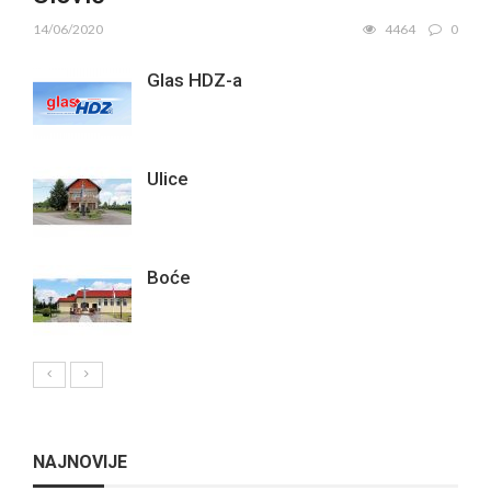
14/06/2020
4464
0
Glas HDZ-a
Ulice
Boće
NAJNOVIJE