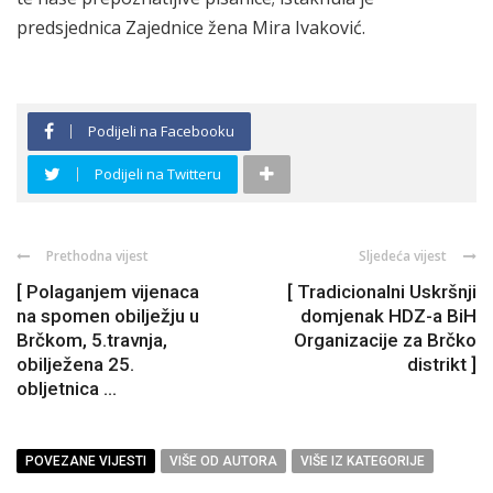
predsjednica Zajednice žena Mira Ivaković.
Podijeli na Facebooku
Podijeli na Twitteru
Prethodna vijest
Sljedeća vijest
[ Polaganjem vijenaca
[ Tradicionalni Uskršnji
na spomen obilježju u
domjenak HDZ-a BiH
Brčkom, 5.travnja,
Organizacije za Brčko
obilježena 25.
distrikt ]
obljetnica ...
POVEZANE VIJESTI
VIŠE OD AUTORA
VIŠE IZ KATEGORIJE