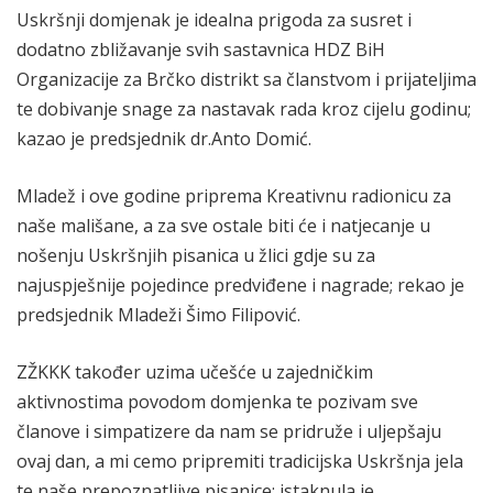
Uskršnji domjenak je idealna prigoda za susret i
dodatno zbližavanje svih sastavnica HDZ BiH
Organizacije za Brčko distrikt sa članstvom i prijateljima
te dobivanje snage za nastavak rada kroz cijelu godinu;
kazao je predsjednik dr.Anto Domić.
Mladež i ove godine priprema Kreativnu radionicu za
naše mališane, a za sve ostale biti će i natjecanje u
nošenju Uskršnjih pisanica u žlici gdje su za
najuspješnije pojedince predviđene i nagrade; rekao je
predsjednik Mladeži Šimo Filipović.
ZŽKKK također uzima učešće u zajedničkim
aktivnostima povodom domjenka te pozivam sve
članove i simpatizere da nam se pridruže i uljepšaju
ovaj dan, a mi cemo pripremiti tradicijska Uskršnja jela
te naše prepoznatljive pisanice; istaknula je