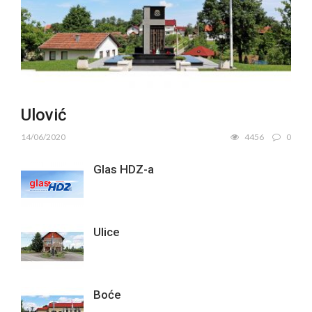
Ulović
14/06/2020
4456
0
Glas HDZ-a
Ulice
Boće