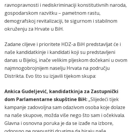
ravnopravnosti i nediskriminaciji konstitutivnih naroda,
gospodarskom razvitku – pametnom rastu,
demografskoj revitalizaciji, te sigurnom i stabilnom
okruženju za Hrvate u BiH.
Zadane ciljeve i prioritete HDZ-a BiH predstavljat će i
naše kandidatkinje i kandidati koji su predstavljeni
danas u Bijeloj, inače velikim pljeskom dočekani u ovom
najmnogobrojnijem naselju Hrvata na području
Distrikta. Evo što su izjavili tijekom skupa:
Ankica Gudeljević, kandidatkinja za Zastupnički
dom Parlamentarne skupštine BiH:
„Slijedeći tijek
kampanje zadovoljna sam odazivom osoba koje dolaze
na naše skupove, možda više nego što sam i očekivala.
Glavna i osnovna poruka je da se izađe na izbore,
odnosno ne prepustiti drugima da biraju naše