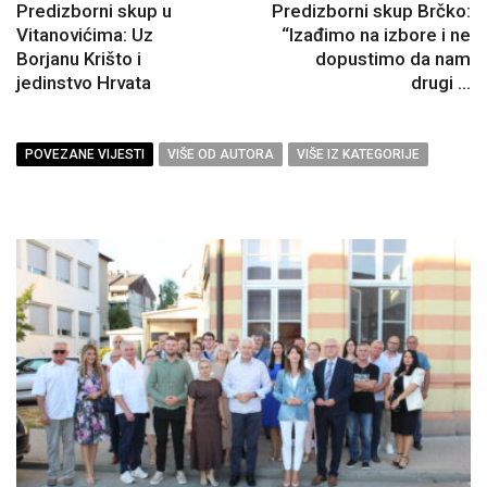
Predizborni skup u
Predizborni skup Brčko:
Vitanovićima: Uz
“Izađimo na izbore i ne
Borjanu Krišto i
dopustimo da nam
jedinstvo Hrvata
drugi ...
POVEZANE VIJESTI
VIŠE OD AUTORA
VIŠE IZ KATEGORIJE