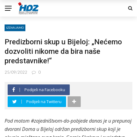
IZDVAJAMO
Predizborni skup u Bijeloj: „Nećemo
dozvoliti nikome da bira naše
predstavnike!“
25/09/2022
0
Podijeli na Facebooku
Podijeli na Twitteru
Pod motom #zajedništvom-do-pobjede danas je u prepunoj
dvorani Doma u Bijeloj održan predizborni skup koji je