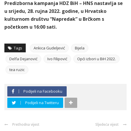
Predizborna kampanja HDZ BiH – HNS nastavlja se
u srijedu, 28. rujna 2022. godine, u Hrvatsko
kulturnom društvu “Napredak” u Brčkom s
početkom u 16:00 sati.
Tags
Ankica Gudeljević
Bijela
Delfa Dejanović
Ivo Filipović
Opći izbori u BiH 2022.
tea ruzic
Podijeli na Facebooku
Podijeli na Twitteru
Prethodna vijest
Sljedeća vijest