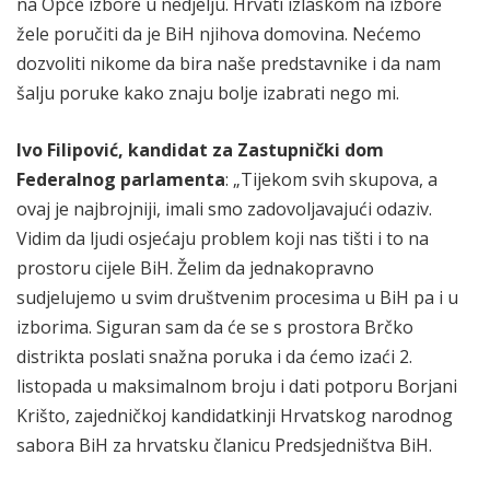
na Opće izbore u nedjelju. Hrvati izlaskom na izbore
žele poručiti da je BiH njihova domovina. Nećemo
dozvoliti nikome da bira naše predstavnike i da nam
šalju poruke kako znaju bolje izabrati nego mi.
Ivo Filipović, kandidat za Zastupnički dom
Federalnog parlamenta
: „Tijekom svih skupova, a
ovaj je najbrojniji, imali smo zadovoljavajući odaziv.
Vidim da ljudi osjećaju problem koji nas tišti i to na
prostoru cijele BiH. Želim da jednakopravno
sudjelujemo u svim društvenim procesima u BiH pa i u
izborima. Siguran sam da će se s prostora Brčko
distrikta poslati snažna poruka i da ćemo izaći 2.
listopada u maksimalnom broju i dati potporu Borjani
Krišto, zajedničkoj kandidatkinji Hrvatskog narodnog
sabora BiH za hrvatsku članicu Predsjedništva BiH.