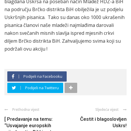
blagdana Uskrsa na poseban način Mladež HDZ-a BiH
na području Brčko distrikta BiH obilježila je uz podjelu
Uskršnjih pisanica. Tako su danas oko 1000 ukrašenih
pisanica članovi naše mladeži najmlađima darovali
nakon svečanih misnih slavlja ispred mjesnih crkvi
diljem Brčko distrikta BiH. Zahvaljujemo svima koji su
podržali ovu akciju !
Podijeli na Facebooku
Podijeli na Twitteru
Prethodna vijest
Sljedeća vijest
[ Predavanje na temu:
Čestit i blagoslovljen
“Usvajanje europskih
Uskrs!