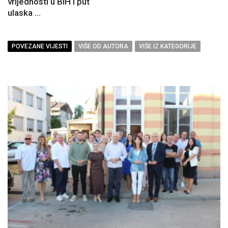
vrijednosti u BiH i put
ulaska ...
POVEZANE VIJESTI
VIŠE OD AUTORA
VIŠE IZ KATEGORIJE