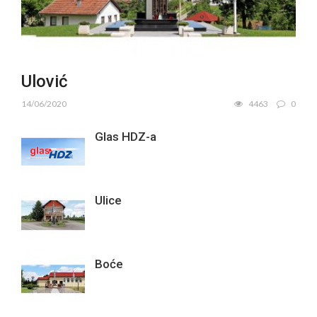
Ulović
14/06/2020
4463
0
Glas HDZ-a
Ulice
Boće