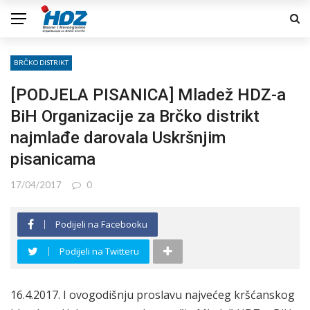
BRČKO DISTRIKT
[PODJELA PISANICA] Mladež HDZ-a
BiH Organizacije za Brčko distrikt
najmlađe darovala Uskršnjim
pisanicama
17/04/2017
0
Podijeli na Facebooku
Podijeli na Twitteru
16.4.2017. I ovogodišnju proslavu najvećeg kršćanskog