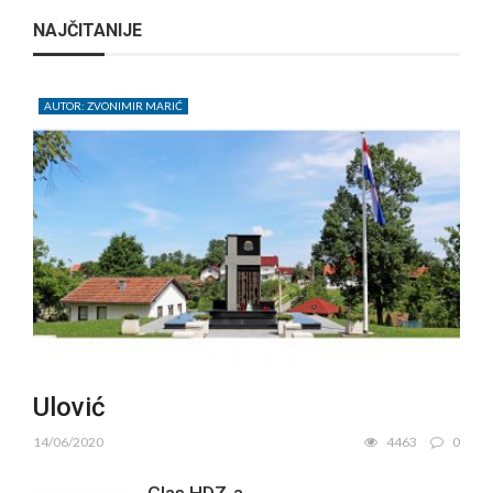
NAJČITANIJE
AUTOR: ZVONIMIR MARIĆ
Ulović
14/06/2020
4463
0
Glas HDZ-a