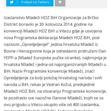
Podijeli na Twitteru
Izaslanstvo Mladeži HDZ BiH Organizacije za Brčko
Distrikt boravilo je 30. kolovoza 2014. godine na
konvenciji Mladeži HDZ BiH u Vitezu gdje je usvojena
nova Programska deklaracija Mladeži HDZ BiH, pod
nazivom „Opredjeljenje!”. Jedina hrvatska Mladež iz
Bosne i Hercegovine koja je odnedavno pridruženi član
YEPP-a (Mladež Europske pučke stranke), najbrojnija je
hrvatska Mladež i jedna od najorganiziranijih Mladeži u
BiH. Naziv Programske konvencije Mladeži, znači
Opredjeljenje za bolji položaj hrvatskog naroda i svih
naroda u BiH, rekao je Vedran Kožul, predsjednik
Mladeži HDZ BiH, na otvaranju Programske konvencije,
te pozdravio sve nazočne članove Mladeži, kojih se za
ovu prigodu u Vitezu okupilo više od 400 izaslanika,