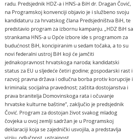
radu. Predsjednik HDZ-a i HNS-a BiH dr. Dragan Čović,
na Programskoj konvenciji objavio je i službeno svoju
kandidaturu za hrvatskog člana Predsjedništva BiH, te
predstavio program za izbornu kampanju. „HDZ BiH sa
strankama HNS-a u Opće izbore ide s programom za
budućnost BiH, koncipiranim u sedam točaka, a to su
novi federalni ustroj BiH koji će jamčiti
jednakopravnost hrvatskoga naroda; kandidatski
status za EU u sljedeće četiri godine; gospodarski rast i
razvoj; pravna država i odlučna borba protiv korupcije i
kriminala; socijalna pravednost; zaštita dostojanstva i
prava branitelja Domovinskoga rata i očuvanje
hrvatske kulturne baštine”, zaključio je predsjednik
Čović. Program za dostojan život svakog mladog
čovjeka u ovoj zemlji sadržan je u Programskoj
deklaraciji koja se zajednički usvojila, a predstavlja
viziju, odlučnost, ustrajnost…