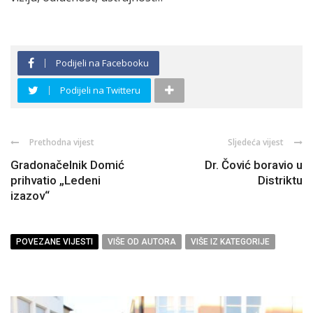
Podijeli na Facebooku
Podijeli na Twitteru
Prethodna vijest
Sljedeća vijest
Gradonačelnik Domić
Dr. Čović boravio u
prihvatio „Ledeni
Distriktu
izazov“
POVEZANE VIJESTI
VIŠE OD AUTORA
VIŠE IZ KATEGORIJE