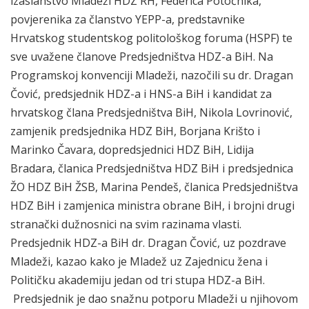
izaslanstvo Mladeži HDZ RH, Federica Potočnika,
povjerenika za članstvo YEPP-a, predstavnike
Hrvatskog studentskog politološkog foruma (HSPF) te
sve uvažene članove Predsjedništva HDZ-a BiH. Na
Programskoj konvenciji Mladeži, nazočili su dr. Dragan
Čović, predsjednik HDZ-a i HNS-a BiH i kandidat za
hrvatskog člana Predsjedništva BiH, Nikola Lovrinović,
zamjenik predsjednika HDZ BiH, Borjana Krišto i
Marinko Čavara, dopredsjednici HDZ BiH, Lidija
Bradara, članica Predsjedništva HDZ BiH i predsjednica
ŽO HDZ BiH ŽSB, Marina Pendeš, članica Predsjedništva
HDZ BiH i zamjenica ministra obrane BiH, i brojni drugi
stranački dužnosnici na svim razinama vlasti.
Predsjednik HDZ-a BiH dr. Dragan Čović, uz pozdrave
Mladeži, kazao kako je Mladež uz Zajednicu žena i
Političku akademiju jedan od tri stupa HDZ-a BiH.
Predsjednik je dao snažnu potporu Mladeži u njihovom