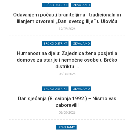
BRČKO DISTRIKT
IZDVAJAMO
Odavanjem počasti braniteljima i tradicionalnim
lilanjem otvoreni „Dani svetog Ilije“ u Uloviću
19/07/2026
BRČKO DISTRIKT
IZDVAJAMO
Humanost na djelu: Zajednica žena posjetila
domove za starije i nemoćne osobe u Brčko
distriktu ...
08/06/2026
BRČKO DISTRIKT
IZDVAJAMO
Dan sjećanja (8. svibnja 1992.) – Nismo vas
zaboravili!
08/05/2026
IZDVAJAMO