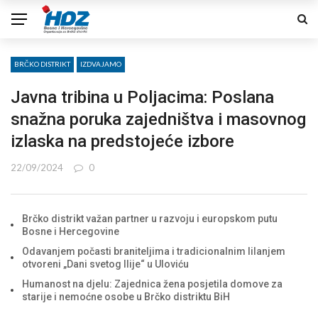
BRČKO DISTRIKT
IZDVAJAMO
Javna tribina u Poljacima: Poslana
snažna poruka zajedništva i masovnog
izlaska na predstojeće izbore
22/09/2024
0
Brčko distrikt važan partner u razvoju i europskom putu
Bosne i Hercegovine
Odavanjem počasti braniteljima i tradicionalnim lilanjem
otvoreni „Dani svetog Ilije“ u Uloviću
Humanost na djelu: Zajednica žena posjetila domove za
starije i nemoćne osobe u Brčko distriktu BiH