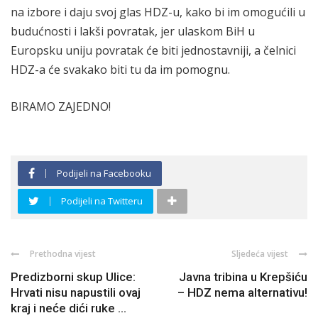
na izbore i daju svoj glas HDZ-u, kako bi im omogućili u
budućnosti i lakši povratak, jer ulaskom BiH u
Europsku uniju povratak će biti jednostavniji, a čelnici
HDZ-a će svakako biti tu da im pomognu.
BIRAMO ZAJEDNO!
Podijeli na Facebooku
Podijeli na Twitteru
Prethodna vijest
Sljedeća vijest
Predizborni skup Ulice:
Javna tribina u Krepšiću
Hrvati nisu napustili ovaj
– HDZ nema alternativu!
kraj i neće dići ruke ...