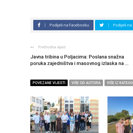
Podijeli na Facebooku
Podijeli na
Prethodna vijest
Javna tribina u Poljacima: Poslana snažna
poruka zajedništva i masovnog izlaska na ...
POVEZANE VIJESTI
VIŠE OD AUTORA
VIŠE IZ KATEGO