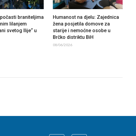
očasti braniteljima
Humanost na djelu: Zajednica
lnim lilanjem
žena posjetila domove za
ni svetog Ilije“ u
starije i nemoćne osobe u
Brčko distriktu BiH
08/06/2026