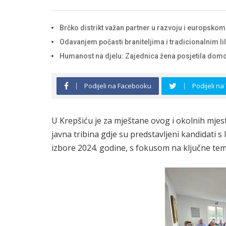
Brčko distrikt važan partner u razvoju i europsko
Odavanjem počasti braniteljima i tradicionalnim lil
Humanost na djelu: Zajednica žena posjetila domov
Podijeli na Facebooku
Podijeli na
U Krepšiću je za mještane ovog i okolnih mjes
javna tribina gdje su predstavljeni kandidati s
izbore 2024. godine, s fokusom na ključne teme