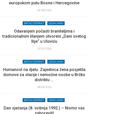
europskom putu Bosne i Hercegovine
01/08/2026
BRČKO DISTRIKT
IZDVAJAMO
Odavanjem počasti braniteljima i
tradicionalnim lilanjem otvoreni „Dani svetog
Ilije“ u Uloviću
19/07/2026
BRČKO DISTRIKT
IZDVAJAMO
Humanost na djelu: Zajednica žena posjetila
domove za starije i nemoćne osobe u Brčko
distriktu ...
08/06/2026
BRČKO DISTRIKT
IZDVAJAMO
Dan sjećanja (8. svibnja 1992.) – Nismo vas
zaboravili!