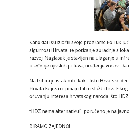
Kandidati su izložili svoje programe koji uklju
sigurnosti Hrvata, te poticanje suradnje s loka
razvoj. Naglasak je stavljen na ulaganje u infr
uređenje njivskih puteva, uređenje vodovoda i
Na tribini je istaknuto kako listu Hrvatske dem
Hrvata koji za cilj imaju biti u službi hrvats
očuvanju interesa hrvatskog naroda, što HDZ 
“HDZ nema alternativu!”, poručeno je na javnoj 
BIRAMO ZAJEDNO!