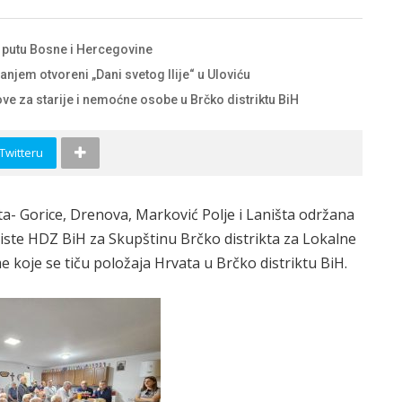
m putu Bosne i Hercegovine
anjem otvoreni „Dani svetog Ilije“ u Uloviću
e za starije i nemoćne osobe u Brčko distriktu BiH
 Twitteru
ta- Gorice, Drenova, Marković Polje i Laništa održana
 liste HDZ BiH za Skupštinu Brčko distrikta za Lokalne
 koje se tiču položaja Hrvata u Brčko distriktu BiH.