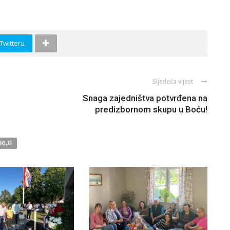
 Twitteru
Sljedeća vijest
Snaga zajedništva potvrđena na
predizbornom skupu u Boću!
RIJE