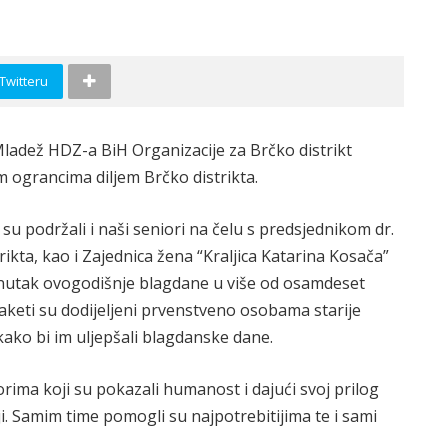
 Twitteru
ladež HDZ-a BiH Organizacije za Brčko distrikt
 ograncima diljem Brčko distrikta.
su podržali i naši seniori na čelu s predsjednikom dr.
ta, kao i Zajednica žena “Kraljica Katarina Kosača”
renutak ovogodišnje blagdane u više od osamdeset
aketi su dodijeljeni prvenstveno osobama starije
 kako bi im uljepšali blagdanske dane.
rima koji su pokazali humanost i dajući svoj prilog
i. Samim time pomogli su najpotrebitijima te i sami