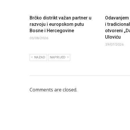
Brčko distrikt važan partner u
Odavanjem p
razvoju i europskom putu
i tradiciona
Bosne i Hercegovine
otvoreni „Da
Uloviću
01/08/2026
19/07/2026
NAZAD
NAPRIJED
Comments are closed.