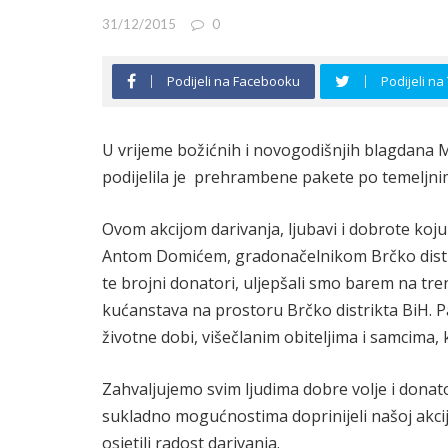
31/12/2015
0
Podijeli na Facebooku
Podijeli na
U vrijeme božićnih i novogodišnjih blagdana M
podijelila je prehrambene pakete po temeljnim
Ovom akcijom darivanja, ljubavi i dobrote koju 
Antom Domićem, gradonačelnikom Brčko distrik
te brojni donatori, uljepšali smo barem na t
kućanstava na prostoru Brčko distrikta BiH. P
životne dobi, višečlanim obiteljima i samcima,
Zahvaljujemo svim ljudima dobre volje i donato
sukladno mogućnostima doprinijeli našoj akcij
osjetili radost darivanja.