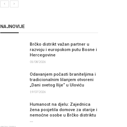
NAJNOVIJE
Brčko distrikt važan partner u
razvoju i europskom putu Bosne i
Hercegovine
01/08/2026
Odavanjem počasti braniteljima i
tradicionalnim lilanjem otvoreni
„Dani svetog Ilije“ u Uloviću
19/07/2026
Humanost na djelu: Zajednica
žena posjetila domove za starije i
nemoćne osobe u Brčko distriktu
...