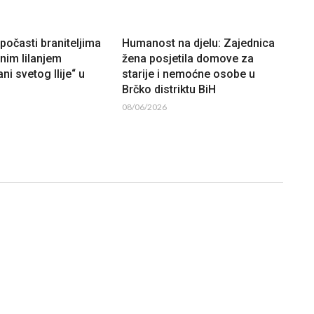
očasti braniteljima
Humanost na djelu: Zajednica
lnim lilanjem
žena posjetila domove za
ni svetog Ilije“ u
starije i nemoćne osobe u
Brčko distriktu BiH
08/06/2026