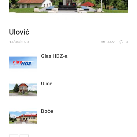
Ulović
14/06/2020
4461
0
Glas HDZ-a
Ulice
Boće