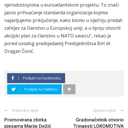
vjerodostojnima u euroatlantskom projektu. To znači
jasno prihvaćanje standarda organizacija kojima
najavljujemo priključenje, kako bismo u siječnju predali
zahtjev za članstvo u Europskoj uniji, a u lipnju otvorili
akcijski plan za članstvo u NATO savezu”, rekao je
pored ostalog predsjedatelj Predsjedništva BiH dr.
Dragan Čović.
Podijeli na Facebooku
Podijeli na Twitteru
Prethodna vijest
Sljedeća vijest
Promovirana zbirka
Gradonačelnik otvorio
pjesama Marije Dežić
Trinaesti LOKOMOTIVA