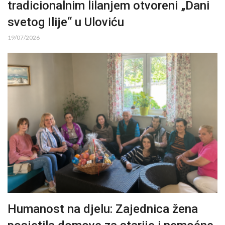
tradicionalnim lilanjem otvoreni „Dani
svetog Ilije“ u Uloviću
19/07/2026
Humanost na djelu: Zajednica žena