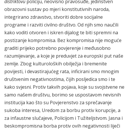
distriktovu
policiju, neovisno pravosuđe, jedinstven
obrazovni sustav po mjeri konstitutivnih naroda,
integrirano zdravstvo, stvoriti dobre socijalne
programe i razviti civilno društvo. Od njih smo naučili
kako voditi otvoren i iskren dijalog te biti spremni na
postizanje kompromisa. Bez kompromisa nije moguće
graditi prijeko potrebno povjerenje i međusobno
razumijevanje, a koje je preduvjet za europski put naše
zemlje. Zbog kulturoloških obilježja i bremenite
povijesti, i devastirajućeg rata, inficirani smo mnogim
društvenim negativnostima, čijih posljedica smo i te
kako svjesni. Protiv takvih pojava, koje su svojstvene ne
samo našem društvu, borimo se uspostavom nevisnih
institucija kao što su Povjerenstvo za sprečavanje
sukoba interesa, Uredom za borbu protiv korupcije, a
za infaustne slučajeve, Policijom i Tužiteljstvom. Jasna i
beskompromisna borba protiv ovih negativnosti liječi