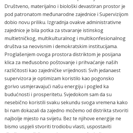
Društveno, materijalno i biološki devastiran prostor je
pod patronatom međunarodne zajednice i Supervizijom
dobio novu priliku. Izgradnja ovakve administrativne
zajednice je bila potka za stvaranje istinskog
multietničkog, multikulturalnog i multikonfesionalnog
društva sa neovisnim i demokratskim institucijama.
Proglašenjem ovoga prostora distriktom je posijana
klica za međusobno poštovanje i prihvaćanje naših
različitosti kao zajedničke vrijednosti. Svih jedanaest
supervizora je optimizam koristilo kao pogonsko
gorivo usmjeravajući našu energiju i pogled ka
budućnosti i prosperitetu. Svjedokom sam da su
nesebično koristili svaku sekundu svoga vremena kako
bi nam dokazali da zajedno možemo od distrikta stvoriti
najbolje mjesto na svijetu. Bez te njihove energije ne
bismo uspjeli stvoriti trodiobu vlasti, uspostaviti