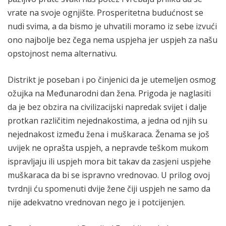
vrate na svoje ognjište. Prosperitetna budućnost se
nudi svima, a da bismo je uhvatili moramo iz sebe izvući
ono najbolje bez čega nema uspjeha jer uspjeh za našu
opstojnost nema alternativu.
Distrikt je poseban i po činjenici da je utemeljen osmog
ožujka na Međunarodni dan žena. Prigoda je naglasiti
da je bez obzira na civilizacijski napredak svijet i dalje
protkan različitim nejednakostima, a jedna od njih su
nejednakost između žena i muškaraca. Ženama se još
uvijek ne oprašta uspjeh, a nepravde teškom mukom
ispravljaju ili uspjeh mora bit takav da zasjeni uspjehe
muškaraca da bi se ispravno vrednovao. U prilog ovoj
tvrdnji ću spomenuti dvije žene čiji uspjeh ne samo da
nije adekvatno vrednovan nego je i potcijenjen.