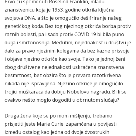
Prvo ću spomenuti Roselind Franklin, mladu
znanstvenicu koja je 1953. godine otkrila ključna
svojstva DNA, a što je omogućilo dešifriranje našeg
genetičkog koda. Bez tog njezinog otkrića borba protiv
raznih bolesti, pa i sada protiv COVID 19 bi bila puno
dulja i smrtonosnija. Međutim, nejednakost u društvu je
dalo za pravo njezinim kolegama da bez kazne prisvoje
i objave njezino otkriće kao svoje. Tako je jednoj ženi
zbog društvene nejednakosti uskraćena znanstvena
besmrtnost, bez obzira što je prevara razotkrivena
nikada nije ispravljena. Njezino otkriće je omogućilo
trojici muškaraca da dobiju Nobelovu nagradu. Bi li se
ovakvo nešto moglo dogoditi u obrnutom slučaju?
Druga žena koje se po mom mišljenju, trebamo
prisjetiti jeste Marie Curie, zapamćena u povijesti
između ostalog kao jedna od dvoje dvostrukih