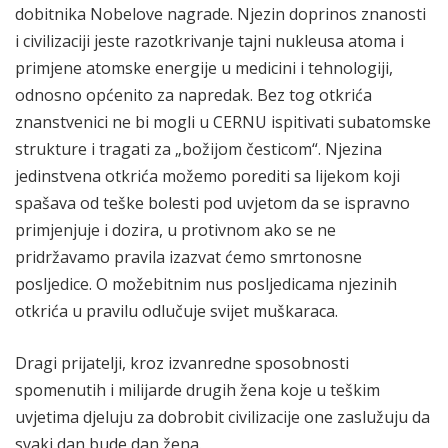
dobitnika Nobelove nagrade. Njezin doprinos znanosti
i civilizaciji jeste razotkrivanje tajni nukleusa atoma i
primjene atomske energije u medicini i tehnologiji,
odnosno općenito za napredak. Bez tog otkrića
znanstvenici ne bi mogli u CERNU ispitivati subatomske
strukture i tragati za „božijom česticom“. Njezina
jedinstvena otkrića možemo porediti sa lijekom koji
spašava od teške bolesti pod uvjetom da se ispravno
primjenjuje i dozira, u protivnom ako se ne
pridržavamo pravila izazvat ćemo smrtonosne
posljedice. O možebitnim nus posljedicama njezinih
otkrića u pravilu odlučuje svijet muškaraca.
Dragi prijatelji, kroz izvanredne sposobnosti
spomenutih i milijarde drugih žena koje u teškim
uvjetima djeluju za dobrobit civilizacije one zaslužuju da
svaki dan bude dan žena.