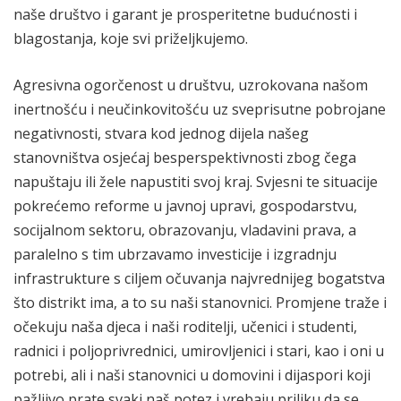
naše društvo i garant je prosperitetne budućnosti i
blagostanja, koje svi priželjkujemo.
Agresivna ogorčenost u društvu, uzrokovana našom
inertnošću i neučinkovitošću uz sveprisutne pobrojane
negativnosti, stvara kod jednog dijela našeg
stanovništva osjećaj besperspektivnosti zbog čega
napuštaju ili žele napustiti svoj kraj. Svjesni te situacije
pokrećemo reforme u javnoj upravi, gospodarstvu,
socijalnom sektoru, obrazovanju, vladavini prava, a
paralelno s tim ubrzavamo investicije i izgradnju
infrastrukture s ciljem očuvanja najvrednijeg bogatstva
što distrikt ima, a to su naši stanovnici. Promjene traže i
očekuju naša djeca i naši roditelji, učenici i studenti,
radnici i poljoprivrednici, umirovljenici i stari, kao i oni u
potrebi, ali i naši stanovnici u domovini i dijaspori koji
pažljivo prate svaki naš potez i vrebaju priliku da se