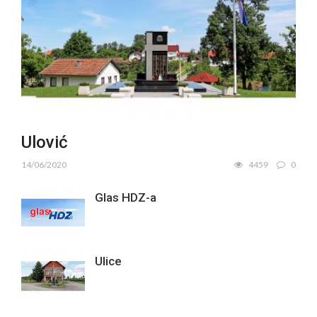
Ulović
14/06/2020
4459
0
Glas HDZ-a
Ulice