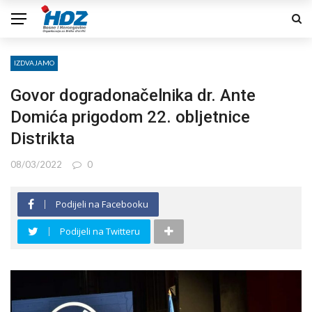
IZDVAJAMO
Govor dogradonačelnika dr. Ante
Domića prigodom 22. obljetnice
Distrikta
08/03/2022
0
Podijeli na Facebooku
Podijeli na Twitteru