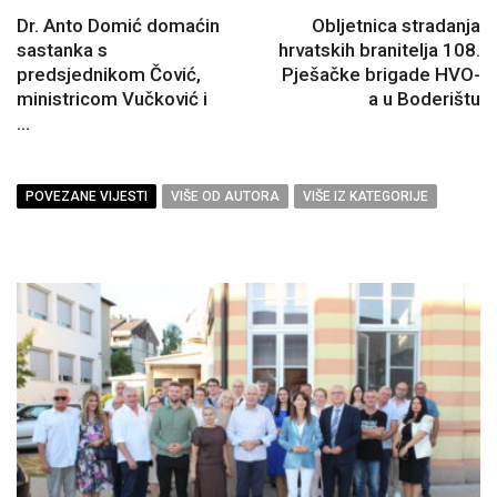
Dr. Anto Domić domaćin
Obljetnica stradanja
sastanka s
hrvatskih branitelja 108.
predsjednikom Čović,
Pješačke brigade HVO-
ministricom Vučković i
a u Boderištu
...
POVEZANE VIJESTI
VIŠE OD AUTORA
VIŠE IZ KATEGORIJE