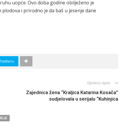
kruhu uopće. Ovo doba godine obilježeno je
plodova i prirodno je da baš u jesenje dane
 Twitteru
Sljedeća vijest
Zajednica žena “Kraljica Katarina Kosača”
sudjelovala u serijalu “Kuhinjica
RIJE