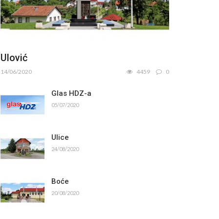
Ulović
14/06/2020
4459
0
Glas HDZ-a
05/07/2020
Ulice
24/08/2020
Boće
20/08/2020