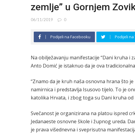
zemlje” u Gornjem Zovi
06/11/2019
0
Podijeli na Facebooku
Podijeli na
Na obilježavanju manifestacije “Dani kruha i 
Anto Domić je istaknuo da je ova tradicionaln
“Znamo da je kruh naša osnovna hrana što je u
namirnica i predstavlja Isusovo tijelo. To je o
katolika Hrvata, i zbog toga su Dani kruha od
Svečanost je organizirana na platou ispred cr
Jedanaeste osnovne škole i župnog ureda. Dani
je prava višednevna i sveprisutna manifestacija