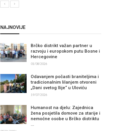
NAJNOVIJE
Brčko distrikt važan partner u
razvoju i europskom putu Bosne i
Hercegovine
01/08/2026
Odavanjem počasti braniteljima i
tradicionalnim lilanjem otvoreni
„Dani svetog Ilije“ u Uloviću
19/07/2026
Humanost na djelu: Zajednica
žena posjetila domove za starije i
nemoćne osobe u Brčko distriktu
...