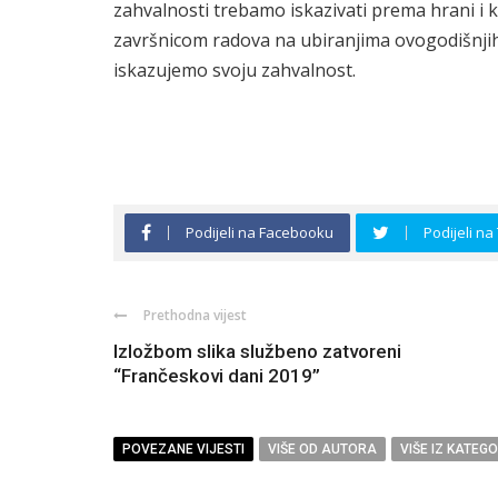
zahvalnosti trebamo iskazivati prema hrani i 
završnicom radova na ubiranjima ovogodišnjih 
iskazujemo svoju zahvalnost.
Podijeli na Facebooku
Podijeli na
Prethodna vijest
Izložbom slika službeno zatvoreni
“Frančeskovi dani 2019”
POVEZANE VIJESTI
VIŠE OD AUTORA
VIŠE IZ KATEGO