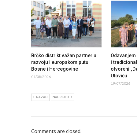
Brčko distrikt važan partner u
Odavanjem p
razvoju i europskom putu
i tradiciona
Bosne i Hercegovine
otvoreni „Da
Uloviću
01/08/2026
19/07/2026
NAZAD
NAPRIJED
Comments are closed.