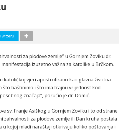
ku
 Twitteru
zahvalnosti za plodove zemlje” u Gornjem Zoviku dr.
a manifestacija izuzetno važna za katolike u Brčkom.
 katoličkoj vjeri apostrofirano kao glavna životna
no što baštinimo i što ima trajnu vrijednost kod
 posebnog značaja”, poručio je dr. Domić.
kve sv. Franje Asiškog u Gornjem Zoviku i to od strane
 zahvalnosti za plodove zemlje ili Dan kruha postala
 u kojoj mladi naraštaji otkrivaju koliko poštovanja i