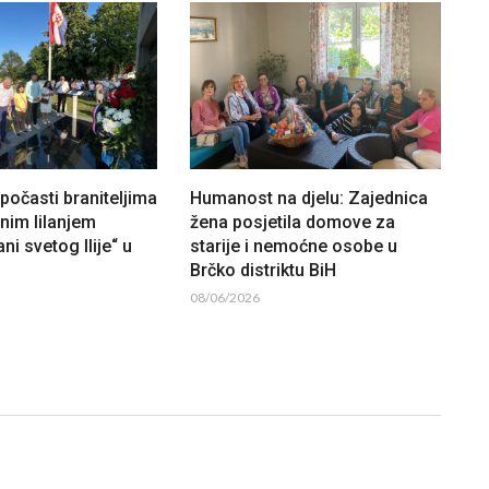
očasti braniteljima
Humanost na djelu: Zajednica
lnim lilanjem
žena posjetila domove za
ni svetog Ilije“ u
starije i nemoćne osobe u
Brčko distriktu BiH
08/06/2026