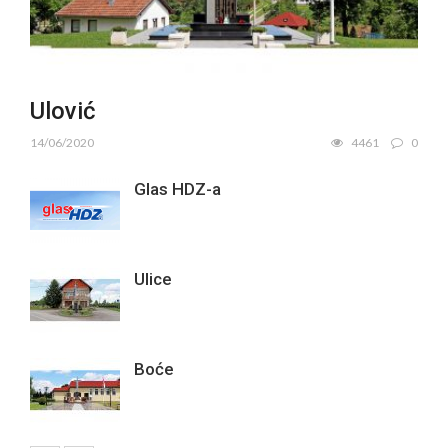
Ulović
14/06/2020
4461
0
Glas HDZ-a
Ulice
Boće