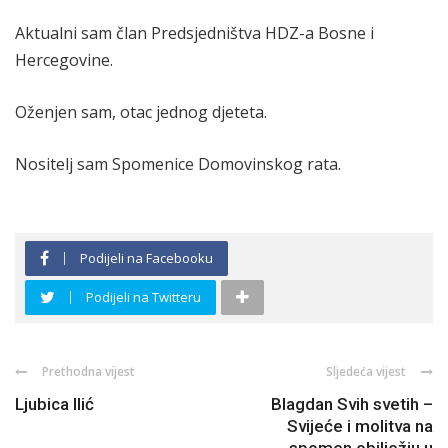
Aktualni sam član Predsjedništva HDZ-a Bosne i
Hercegovine.
Oženjen sam, otac jednog djeteta.
Nositelj sam Spomenice Domovinskog rata.
Podijeli na Facebooku
Podijeli na Twitteru
Prethodna vijest
Sljedeća vijest
Ljubica Ilić
Blagdan Svih svetih –
Svijeće i molitva na
spomen obilježju u