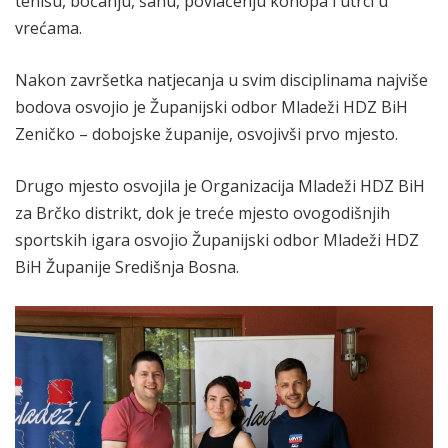
tenisu, boćanju, šahu, povlačenju konopa i utrci u
vrećama.
Nakon završetka natjecanja u svim disciplinama najviše
bodova osvojio je Županijski odbor Mladeži HDZ BiH
Zeničko – dobojske županije, osvojivši prvo mjesto.
Drugo mjesto osvojila je Organizacija Mladeži HDZ BiH
za Brčko distrikt, dok je treće mjesto ovogodišnjih
sportskih igara osvojio Županijski odbor Mladeži HDZ
BiH Županije Središnja Bosna.