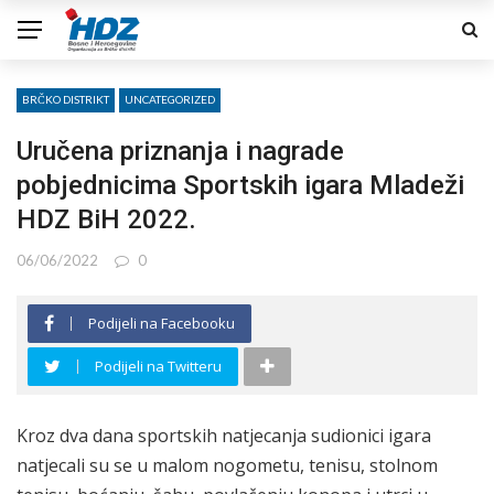
BRČKO DISTRIKT
UNCATEGORIZED
Uručena priznanja i nagrade
pobjednicima Sportskih igara Mladeži
HDZ BiH 2022.
06/06/2022
0
Podijeli na Facebooku
Podijeli na Twitteru
Kroz dva dana sportskih natjecanja sudionici igara
natjecali su se u malom nogometu, tenisu, stolnom