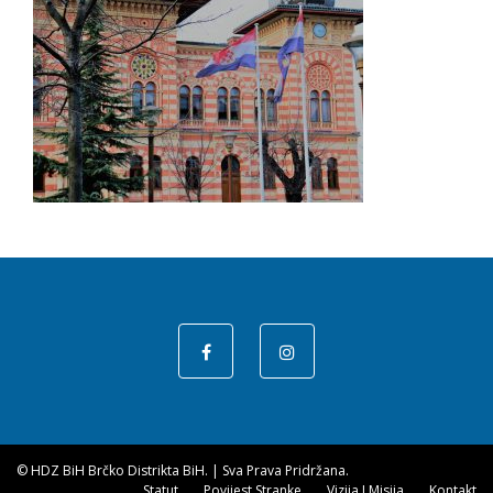
© HDZ BiH Brčko Distrikta BiH.
|
Sva Prava Pridržana.
Statut
Povijest Stranke
Vizija I Misija
Kontakt