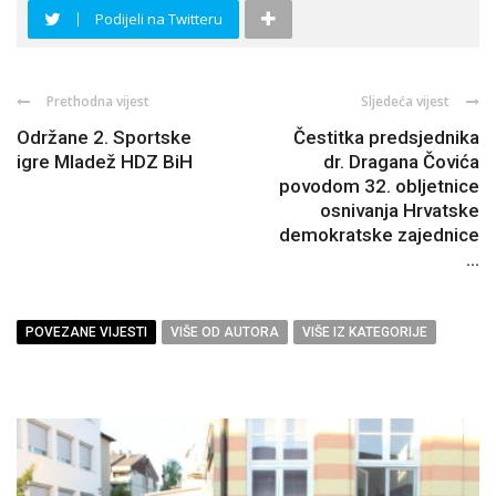
Podijeli na Twitteru
Prethodna vijest
Sljedeća vijest
Održane 2. Sportske
Čestitka predsjednika
igre Mladež HDZ BiH
dr. Dragana Čovića
povodom 32. obljetnice
osnivanja Hrvatske
demokratske zajednice
...
POVEZANE VIJESTI
VIŠE OD AUTORA
VIŠE IZ KATEGORIJE