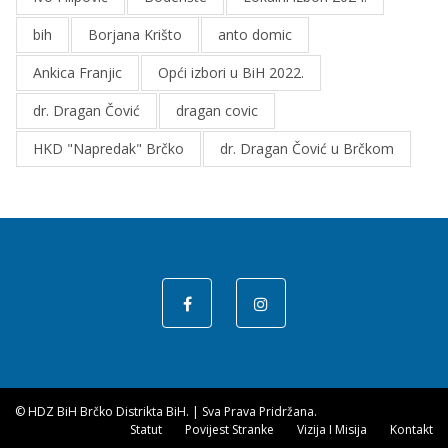
bih
Borjana Krišto
anto domic
Ankica Franjic
Opći izbori u BiH 2022.
dr. Dragan Čović
dragan covic
HKD "Napredak" Brčko
dr. Dragan Čović u Brčkom
© HDZ BiH Brčko Distrikta BiH.
|
Sva Prava Pridržana.
Statut
Povijest Stranke
Vizija I Misija
Kontakt