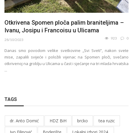
Otkrivena Spomen ploča palim braniteljima –
Ivanu, Josipu i Francoisu u Ulicama
923
0
28/10/2023
Danas smo povodom velike svetkovine „Svi Sveti”, nakon svete
mise, zapalili svijeće i položili vijenac na Spomen ploči, svečano
otkrivenoj na groblju u Ulicama u čast i sjećanje na tri mlada hrvatska
...
TAGS
dr. Anto Domić
HDZ BiH
brcko
tea ruzic
Ivo Filipović
Boderište
Lokalni izbori 2024.