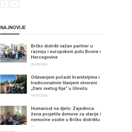
NAJNOVIJE
Brčko distrikt važan partner u
razvoju i europskom putu Bosne i
Hercegovine
01/08/2026
Odavanjem počasti braniteljima i
tradicionalnim lilanjem otvoreni
„Dani svetog Ilije“ u Uloviću
19/07/2026
Humanost na djelu: Zajednica
žena posjetila domove za starije i
nemoćne osobe u Brčko distriktu
...