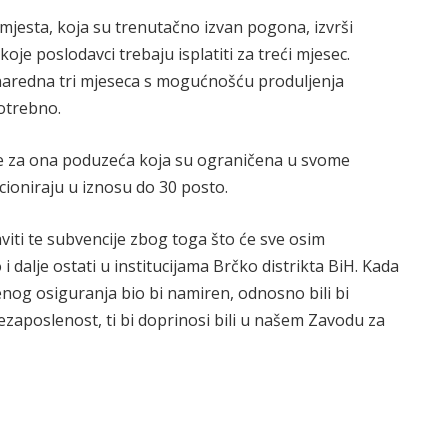
mjesta, koja su trenutačno izvan pogona, izvrši
je poslodavci trebaju isplatiti za treći mjesec.
 naredna tri mjeseca s mogućnošću produljenja
potrebno.
se za ona poduzeća koja su ograničena u svome
cioniraju u iznosu do 30 posto.
iti te subvencije zbog toga što će sve osim
 dalje ostati u institucijama Brčko distrikta BiH. Kada
enog osiguranja bio bi namiren, odnosno bili bi
nezaposlenost, ti bi doprinosi bili u našem Zavodu za