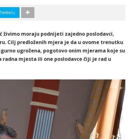
 Twitteru
eć živimo moraju podnijeti zajedno poslodavci,
ru. Cilj predloženih mjera je da u ovome trenutku
sigurno ugrožena, pogotovo onim mjerama koje su
a radna mjesta ili one poslodavce čiji je rad u