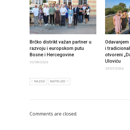
Brčko distrikt važan partner u
Odavanjem p
razvoju i europskom putu
i tradiciona
Bosne i Hercegovine
otvoreni „Da
Uloviću
01/08/2026
19/07/2026
NAZAD
NAPRIJED
Comments are closed.