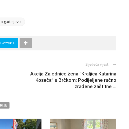
o gudeljevic
 Twitteru
Sljedeća vijest
Akcija Zajednice žena “Kraljica Katarina
Kosača” u Brčkom: Podijeljene ručno
izrađene zaštitne ...
RIJE