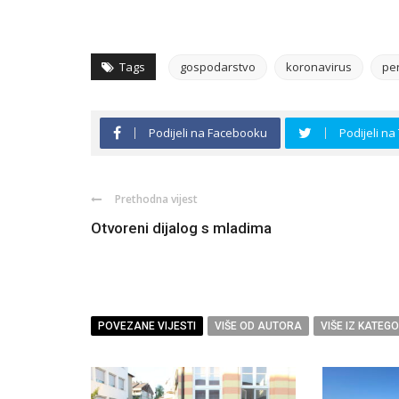
Tags
gospodarstvo
koronavirus
per
Podijeli na Facebooku
Podijeli na
Prethodna vijest
Otvoreni dijalog s mladima
POVEZANE VIJESTI
VIŠE OD AUTORA
VIŠE IZ KATEGO