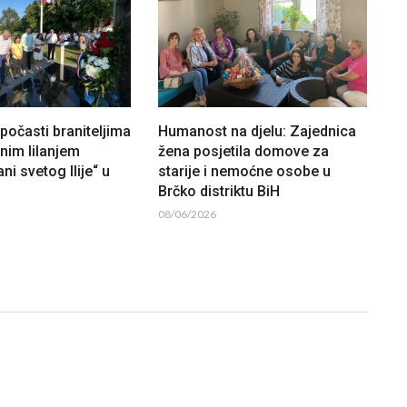
očasti braniteljima
Humanost na djelu: Zajednica
lnim lilanjem
žena posjetila domove za
ni svetog Ilije“ u
starije i nemoćne osobe u
Brčko distriktu BiH
08/06/2026