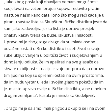
„Iako zbog posla koji obavljam nemam mogućnost
sudjelovati na većem broju skupova redovito pratim
nastupe naših kandidata i ono što mogu reći kada je u
pitanju sastav liste za Skupštinu Brčko distrikta jeste da
sam jako zadovoljna jer ta lista je upravo presjek
onakav kakav treba da bude, iskustva i mladosti.
Upravo mi je zbog toga drago da su mlade osobe
odvažne ostati u Brčko distriktu i uzeti život u svoje
ruke uključivanjem u politički život i sudjelovanjem u
donošenju odluka. Želim apelirati na sve glasače da
shvate ozbiljnost situacije i svoju potporu daju upravo
tim ljudima koji su spremni ostati na ovim prostorima,
da im budu vjetar u leđa i svojim glasom pokažu da im
je mjesto upravo ovdje u Brčko distriktu, a ne u nekim
drugim zemljama“, kazala je ministrica Gudeljević.
„Drago mi je da smo imali prigodu okupiti se i na ovom