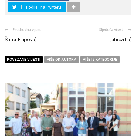
Podijeli na Twitteru
Prethodna vijest
Sljedeća vijest
Šimo Filipović
Ljubica Ilić
POVEZANE VIJESTI
VIŠE OD AUTORA
VIŠE IZ KATEGORIJE