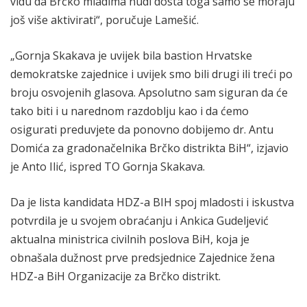
vidu da Brčko mladima nudi dosta toga samo se moraju
još više aktivirati“, poručuje Lamešić.
„Gornja Skakava je uvijek bila bastion Hrvatske
demokratske zajednice i uvijek smo bili drugi ili treći po
broju osvojenih glasova. Apsolutno sam siguran da će
tako biti i u narednom razdoblju kao i da ćemo
osigurati preduvjete da ponovno dobijemo dr. Antu
Domića za gradonačelnika Brčko distrikta BiH“, izjavio
je Anto Ilić, ispred TO Gornja Skakava.
Da je lista kandidata HDZ-a BIH spoj mladosti i iskustva
potvrdila je u svojem obraćanju i Ankica Gudeljević
aktualna ministrica civilnih poslova BiH, koja je
obnašala dužnost prve predsjednice Zajednice žena
HDZ-a BiH Organizacije za Brčko distrikt.