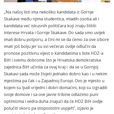
„Na našoj listi ima nekoliko kandidata iz Gornje
Skakave među njima studentica, mladih osoba ali i
kandidata već iskusnih političara koji znaju štititi
interese Hrvata i Gornje Skakave. Do sada smo uvijek
imali dobru potporu, a čini mi se da ćemo za ove izbore
imati još bolju jer su svi večeras ovdje odlučni da
pronose pozitivnu vijest o kandidatima s liste HDZ-a
BiH i svemu dobrome što je Hrvatska demokratska
zajednica BiH učinila za ovaj kraj i da se u Gornjoj
Skakavi sada može živjeti jednako dobro kao i u nekim
mjestima pa čak i u Zapadnoj Europi. Ovo je mjesto u
kojem su ljudi vrijedni i dobri domaćini, koji su izgradili
svoje domove i sa ove javne tribine odlazimo puni
optimizma i vedra duha znajući da će HDZ BiH ovdje
polučiti skoro pa stopostotni uspjeh“, izjavio je