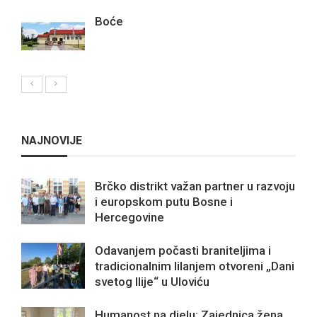
Boće
NAJNOVIJE
Brčko distrikt važan partner u razvoju
i europskom putu Bosne i
Hercegovine
Odavanjem počasti braniteljima i
tradicionalnim lilanjem otvoreni „Dani
svetog Ilije“ u Uloviću
Humanost na djelu: Zajednica žena