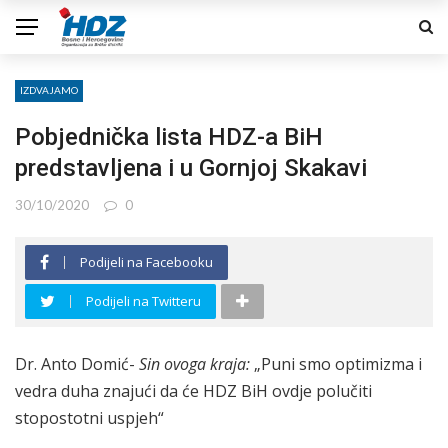
IZDVAJAMO
Pobjednička lista HDZ-a BiH
predstavljena i u Gornjoj Skakavi
30/10/2020
0
Podijeli na Facebooku
Podijeli na Twitteru
Dr. Anto Domić-
Sin ovoga kraja:
„Puni smo optimizma i
vedra duha znajući da će HDZ BiH ovdje polučiti
stopostotni uspjeh“