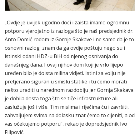
„Ovdje je uvijek ugodno doći i zaista imamo ogromnu
potporu vjerojatno iz razloga što je naš predsjednik dr.
Anto Domić rodom iz Gornje Skakave i ne samo da je to
osnovni razlog znam da ga ovdje poštuju nego su i
istinski odani HDZ-u BiH od njenog osnivanja do
današnjeg dana. I ovaj njihov dom koji je vrlo lijepo
uređen bilo je doista milina vidjeti. Istini za volju nije
pretjerano siguran u smislu statike i tu ćemo morati
nešto uraditi u narednom razdoblju jer Gornja Skakava
je dobila dosta toga što se tiče infrastrukture ali
zaslužuje još i više. Tim mislima i riječima ću i završiti,
zahvaljujem svima na dolasku znat ćemo to cijeniti, a od
vas očekujemo potporu“, rekao je dopredsjednik Ivo
Filipović.