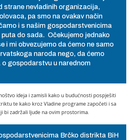
d strane nevladinih organizacija,
ibolovaca, pa smo na ovakav način
ičamo i s našim gospodarstvenicima
aki puta do sada. Očekujemo jednako
 se i mi obvezujemo da ćemo ne samo
hrvatskoga naroda nego, da ćemo
una o gospodarstvu u narednom
tvo ideja i zamisli kako u budućnosti pospješiti
riktu te kako kroz Vladine programe započeti i sa
i bi zadržali ljude na ovim prostorima.
gospodarstvenicima Brčko distrikta BiH