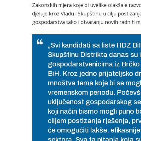
Zakonskih mjera koje bi uvelike olakšale razv
djeluje kroz Vladu i Skupštinu u cilju postiza
gospodarstva tako i otvaranju novih radnih mjes
„Svi kandidati sa liste HDZ B
Skupštinu Distrikta danas su i
gospodarstvenicima iz Brčko 
BiH. Kroz jedno prijateljsko d
mnoštva tema koje bi se mogl
vremenskom periodu. Počevš
uključenost gospodarskog sek
koji način bismo mogli puno b
ciljem postizanja rješenja, pr
će omogućiti lakše, efikasnije
sektora. Sva ta pitanja koja 