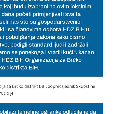
ta koji budu izabrani na ovim lokalnim
dana početi primjenjivati sva ta
seli nas što su gospodarstvenici
čki i sa članovima odbora HDZ BiH u
sa i poboljšanja zakona kako bismo
vo, podigli standard ljudi i zadržali
mo se ponekoga i vratili kući“, kazao
ik HDZ BiH Organizacija za Brčko
ko distrikta BiH.
ija za Brčko distrikt BiH, dopredsjednik Skupštine
učio je,
bilazi temeljne ogranke odlučila je da