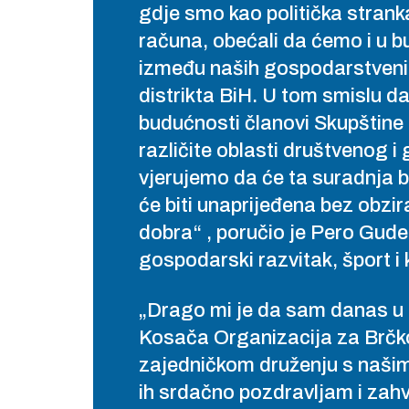
gdje smo kao politička stranka
računa, obećali da ćemo i u b
između naših gospodarstveni
distrikta BiH. U tom smislu da
budućnosti članovi Skupštine 
različite oblasti društvenog i
vjerujemo da će ta suradnja b
će biti unaprijeđena bez obzir
dobra“ , poručio je Pero Gudel
gospodarski razvitak, šport i 
„Drago mi je da sam danas u 
Kosača Organizacija za Brčko
zajedničkom druženju s naši
ih srdačno pozdravljam i zahva