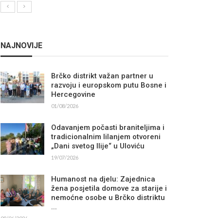
NAJNOVIJE
Brčko distrikt važan partner u
razvoju i europskom putu Bosne i
Hercegovine
01/08/2026
Odavanjem počasti braniteljima i
tradicionalnim lilanjem otvoreni
„Dani svetog Ilije“ u Uloviću
19/07/2026
Humanost na djelu: Zajednica
žena posjetila domove za starije i
nemoćne osobe u Brčko distriktu
...