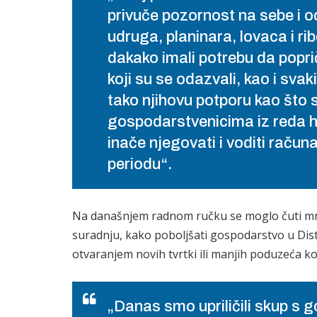
privuče pozornost na sebe i o
udruga, planinara, lovaca i r
dakako imali potrebu da popr
koji su se odazvali, kao i sv
tako njihovu potporu kao što
gospodarstvenicima iz reda 
inače njegovati i voditi rač
periodu“.
Na današnjem radnom ručku se moglo čuti mnoš
suradnju, kako poboljšati gospodarstvo u Dist
otvaranjem novih tvrtki ili manjih poduzeća koj
„Danas smo upriličili skup s 