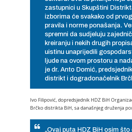
zastupnici u Skupštini Distrik
izborima će svakako od prvog 
pravila i norme ponašanja. Ve
spremni da sudjeluju zajedni
kreiranju i nekih drugih propi
uistinu unaprijedili gospodarst
ljude na ovom prostoru a nada
je dr. Anto Domić, predsjedn
distrikt i dogradonačelnik Brč
Ivo Filipović, dopredsjednik HDZ BiH Organizac
Brčko distrikta BiH, sa današnjeg druženja por
„Ovaj puta HDZ BiH osim što o