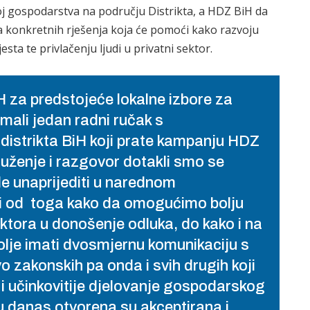
oj gospodarstva na području Distrikta, a HDZ BiH da
nja konkretnih rješenja koja će pomoći kako razvoju
ta te privlačenju ljudi u privatni sektor.
iH za predstojeće lokalne izbore za
mali jedan radni ručak s
distrikta BiH koji prate kampanju HDZ
ruženje i razgovor dotakli smo se
e unaprijediti u narednom
i od toga kako da omogućimo bolju
tora u donošenje odluka, do kako i na
olje imati dvosmjernu komunikaciju s
vo zakonskih pa onda i svih drugih koji
 i učinkovitije djelovanje gospodarskog
su danas otvorena su akceptirana i