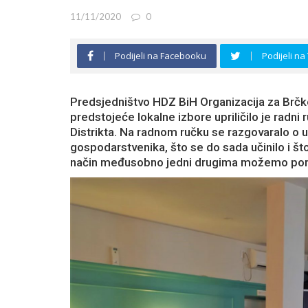
11/11/2020
0
Podijeli na Facebooku
Podijeli na
Predsjedništvo HDZ BiH Organizacija za Brčko
predstojeće lokalne izbore upriličilo je radni
Distrikta. Na radnom ručku se razgovaralo o 
gospodarstvenika, što se do sada učinilo i št
način međusobno jedni drugima možemo po