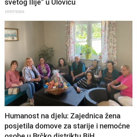
svetog Ilije“ u Uloviću
19/07/2026
Humanost na djelu: Zajednica žena
posjetila domove za starije i nemoćne
osobe u Brčko distriktu BiH