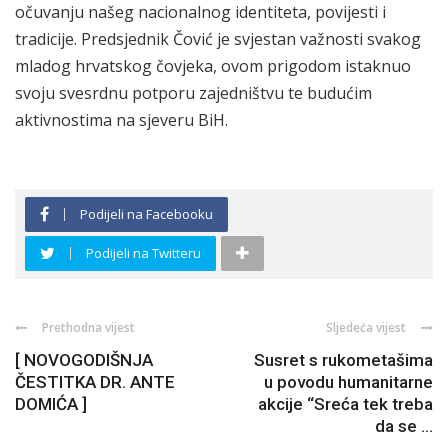
očuvanju našeg nacionalnog identiteta, povijesti i
tradicije. Predsjednik Čović je svjestan važnosti svakog
mladog hrvatskog čovjeka, ovom prigodom istaknuo
svoju svesrdnu potporu zajedništvu te budućim
aktivnostima na sjeveru BiH.
Podijeli na Facebooku
Podijeli na Twitteru
Prethodna vijest
Sljedeća vijest
[ NOVOGODIŠNJA
Susret s rukometašima
ČESTITKA DR. ANTE
u povodu humanitarne
DOMIĆA ]
akcije “Sreća tek treba
da se ...