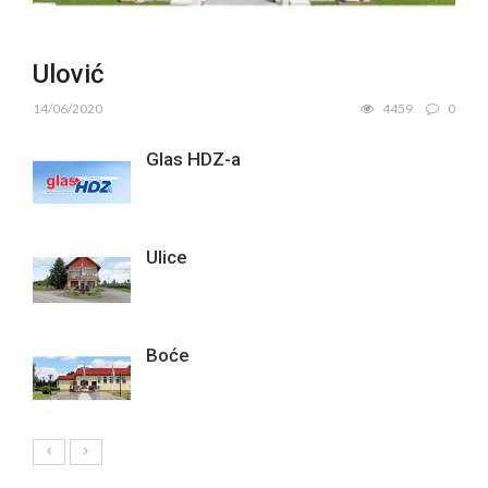
Ulović
14/06/2020
4459
0
Glas HDZ-a
Ulice
Boće