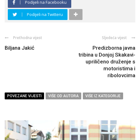
Podijeli na Facebooku
Podijeli na Twitteru
Prethodna vijest
Sljedeća vijest
Biljana Jakić
Predizborna javna
tribina u Donjoj Skakavi-
upriličeno druženje s
motoristima i
ribolovcima
POVEZANE VIJESTI
VIŠE OD AUTORA
VIŠE IZ KATEGORIJE