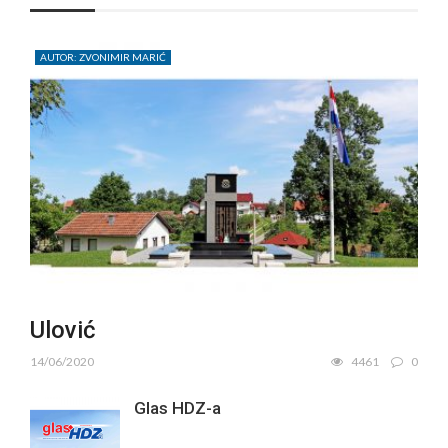
AUTOR: ZVONIMIR MARIĆ
Ulović
14/06/2020
4461
0
Glas HDZ-a