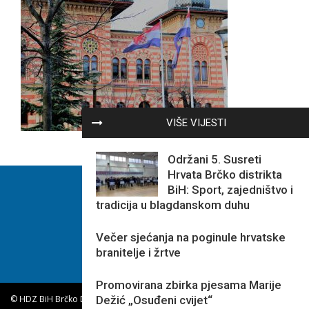
VIŠE VIJESTI
Održani 5. Susreti
Hrvata Brčko distrikta
BiH: Sport, zajedništvo i
tradicija u blagdanskom duhu
Večer sjećanja na poginule hrvatske
branitelje i žrtve
Promovirana zbirka pjesama Marije
Dežić „Osuđeni cvijet“
© HDZ BiH Brčko Distrikta BiH.
|
Sva Prava Pridržana.