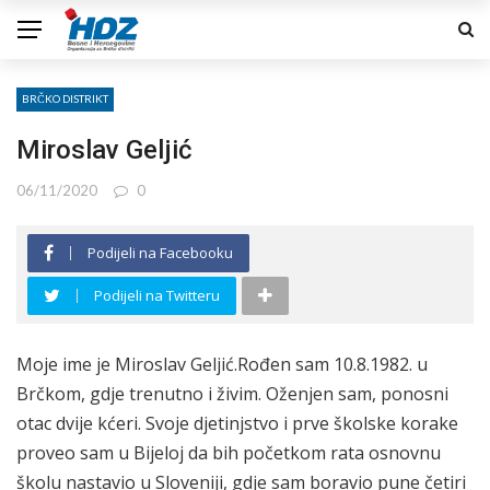
BRČKO DISTRIKT
Miroslav Geljić
06/11/2020
0
Podijeli na Facebooku
Podijeli na Twitteru
Moje ime je Miroslav Geljić.Rođen sam 10.8.1982. u
Brčkom, gdje trenutno i živim. Oženjen sam, ponosni
otac dvije kćeri. Svoje djetinjstvo i prve školske korake
proveo sam u Bijeloj da bih početkom rata osnovnu
školu nastavio u Sloveniji, gdje sam boravio pune četiri