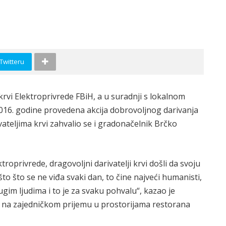
 Twitteru
 krvi Elektroprivrede FBiH, a u suradnji s lokalnom
2016. godine provedena akcija dobrovoljnog darivanja
ateljima krvi zahvalio se i gradonačelnik Brčko
troprivrede, dragovoljni darivatelji krvi došli da svoju
to što se ne viđa svaki dan, to čine najveći humanisti,
rugim ljudima i to je za svaku pohvalu“, kazao je
 na zajedničkom prijemu u prostorijama restorana