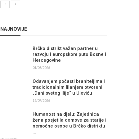
NAJNOVIJE
Brčko distrikt važan partner u
razvoju i europskom putu Bosne i
Hercegovine
01/08/2026
Odavanjem počasti braniteljima i
tradicionalnim lilanjem otvoreni
„Dani svetog Ilije“ u Uloviću
19/07/2026
Humanost na djelu: Zajednica
žena posjetila domove za starije i
nemoćne osobe u Brčko distriktu
...