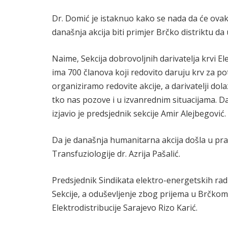
Dr. Domić je istaknuo kako se nada da će ovakvi
današnja akcija biti primjer Brčko distriktu da 
Naime, Sekcija dobrovoljnih darivatelja krvi El
ima 700 članova koji redovito daruju krv za p
organiziramo redovite akcije, a darivatelji do
tko nas pozove i u izvanrednim situacijama. D
izjavio je predsjednik sekcije Amir Alejbegović.
Da je današnja humanitarna akcija došla u pra
Transfuziologije dr. Azrija Pašalić.
Predsjednik Sindikata elektro-energetskih ra
Sekcije, a oduševljenje zbog prijema u Brčkom 
Elektrodistribucije Sarajevo Rizo Karić.