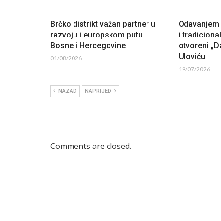
Brčko distrikt važan partner u
Odavanjem p
razvoju i europskom putu
i tradiciona
Bosne i Hercegovine
otvoreni „Da
Uloviću
01/08/2026
19/07/2026
NAZAD
NAPRIJED
Comments are closed.