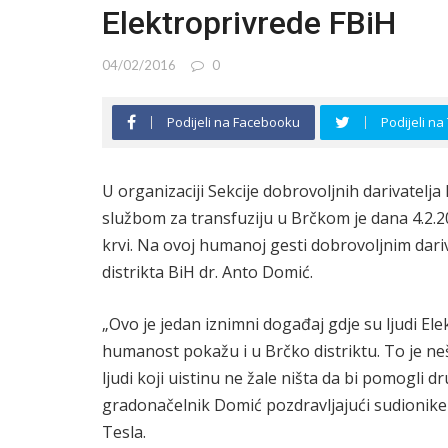
Elektroprivrede FBiH
04/02/2016
0
Podijeli na Facebooku
Podijeli na
U organizaciji Sekcije dobrovoljnih darivatelja
službom za transfuziju u Brčkom je dana 4.2.
krvi. Na ovoj humanoj gesti dobrovoljnim dariv
distrikta BiH dr. Anto Domić.
„Ovo je jedan iznimni događaj gdje su ljudi Elek
humanost pokažu i u Brčko distriktu. To je neš
ljudi koji uistinu ne žale ništa da bi pomogli d
gradonačelnik Domić pozdravljajući sudionike
Tesla.