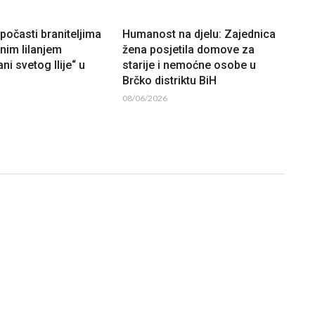
očasti braniteljima
Humanost na djelu: Zajednica
lnim lilanjem
žena posjetila domove za
ni svetog Ilije“ u
starije i nemoćne osobe u
Brčko distriktu BiH
08/06/2026