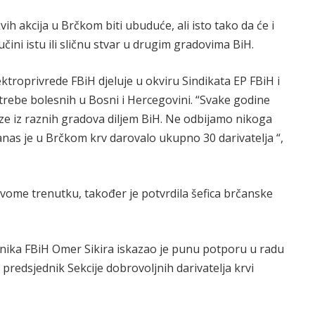
h akcija u Brčkom biti ubuduće, ali isto tako da će i
učini istu ili sličnu stvar u drugim gradovima BiH.
ektroprivrede FBiH djeluje u okviru Sindikata EP FBiH i
otrebe bolesnih u Bosni i Hercegovini. “Svake godine
laze iz raznih gradova diljem BiH. Ne odbijamo nikoga
anas je u Brčkom krv darovalo ukupno 30 darivatelja “,
vome trenutku, također je potvrdila šefica brčanske
dnika FBiH Omer Sikira iskazao je punu potporu u radu
predsjednik Sekcije dobrovoljnih darivatelja krvi