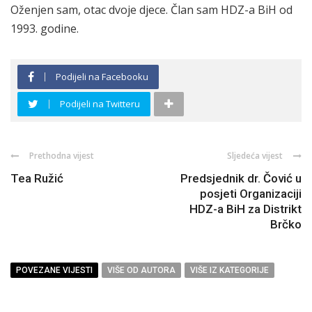
Oženjen sam, otac dvoje djece. Član sam HDZ-a BiH od
1993. godine.
Podijeli na Facebooku
Podijeli na Twitteru
Prethodna vijest
Sljedeća vijest
Tea Ružić
Predsjednik dr. Čović u
posjeti Organizaciji
HDZ-a BiH za Distrikt
Brčko
POVEZANE VIJESTI
VIŠE OD AUTORA
VIŠE IZ KATEGORIJE