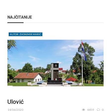
NAJČITANIJE
AUTOR: ZVONIMIR MARIĆ
Ulović
14/06/2020
4459
0