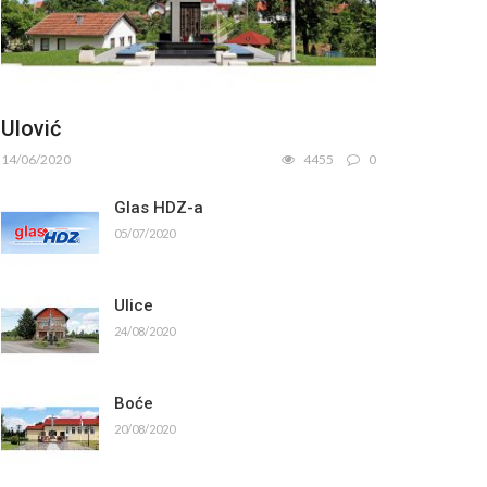
Ulović
14/06/2020
4455
0
Glas HDZ-a
05/07/2020
Ulice
24/08/2020
Boće
20/08/2020