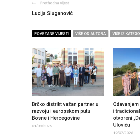
Prethodna vijest
Lucija Sluganović
POVEZANE VIJESTI
VIŠE OD AUTORA
VIŠE IZ KATEGO
Brčko distrikt važan partner u
Odavanjem p
razvoju i europskom putu
i tradiciona
Bosne i Hercegovine
otvoreni „Da
Uloviću
01/08/2026
19/07/2026