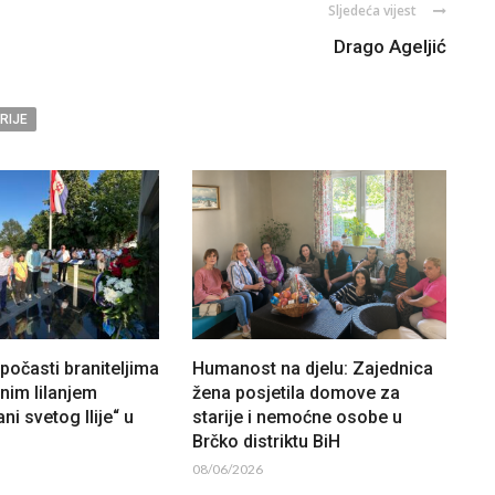
Sljedeća vijest
Drago Ageljić
RIJE
očasti braniteljima
Humanost na djelu: Zajednica
lnim lilanjem
žena posjetila domove za
ni svetog Ilije“ u
starije i nemoćne osobe u
Brčko distriktu BiH
08/06/2026