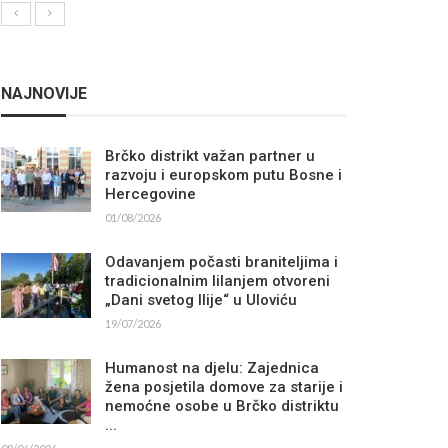
NAJNOVIJE
Brčko distrikt važan partner u
razvoju i europskom putu Bosne i
Hercegovine
01/08/2026
Odavanjem počasti braniteljima i
tradicionalnim lilanjem otvoreni
„Dani svetog Ilije“ u Uloviću
19/07/2026
Humanost na djelu: Zajednica
žena posjetila domove za starije i
nemoćne osobe u Brčko distriktu
...