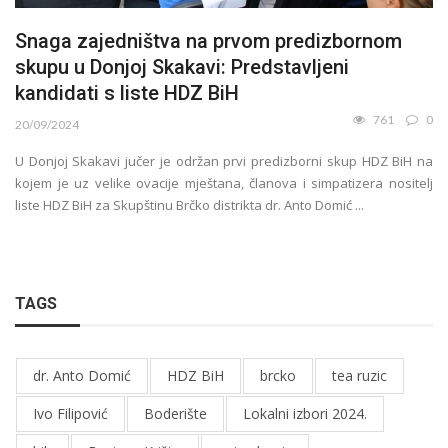
Snaga zajedništva na prvom predizbornom
skupu u Donjoj Skakavi: Predstavljeni
kandidati s liste HDZ BiH
761
0
20/09/2024
U Donjoj Skakavi jučer je održan prvi predizborni skup HDZ BiH na
kojem je uz velike ovacije mještana, članova i simpatizera nositelj
liste HDZ BiH za Skupštinu Brčko distrikta dr. Anto Domić ...
TAGS
dr. Anto Domić
HDZ BiH
brcko
tea ruzic
Ivo Filipović
Boderište
Lokalni izbori 2024.