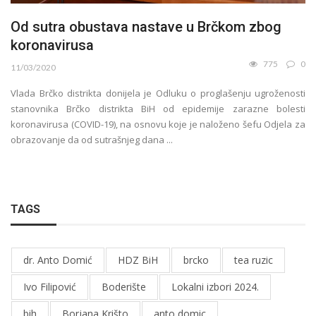
Od sutra obustava nastave u Brčkom zbog
koronavirusa
775
0
11/03/2020
Vlada Brčko distrikta donijela je Odluku o proglašenju ugroženosti
stanovnika Brčko distrikta BiH od epidemije zarazne bolesti
koronavirusa (COVID-19), na osnovu koje je naloženo šefu Odjela za
obrazovanje da od sutrašnjeg dana ...
TAGS
dr. Anto Domić
HDZ BiH
brcko
tea ruzic
Ivo Filipović
Boderište
Lokalni izbori 2024.
bih
Borjana Krišto
anto domic