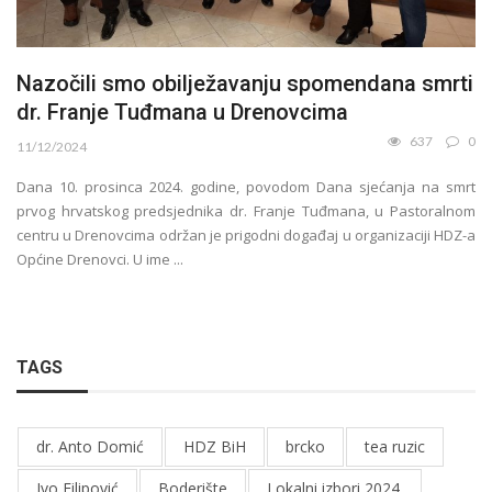
Nazočili smo obilježavanju spomendana smrti
dr. Franje Tuđmana u Drenovcima
637
0
11/12/2024
Dana 10. prosinca 2024. godine, povodom Dana sjećanja na smrt
prvog hrvatskog predsjednika dr. Franje Tuđmana, u Pastoralnom
centru u Drenovcima održan je prigodni događaj u organizaciji HDZ-a
Općine Drenovci. U ime ...
TAGS
dr. Anto Domić
HDZ BiH
brcko
tea ruzic
Ivo Filipović
Boderište
Lokalni izbori 2024.