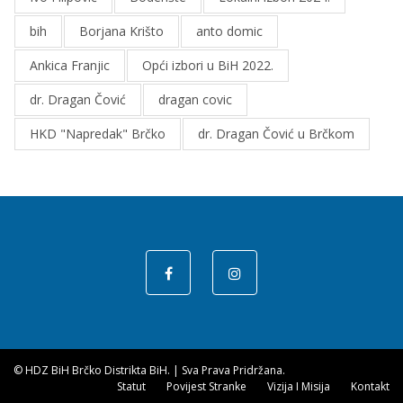
bih
Borjana Krišto
anto domic
Ankica Franjic
Opći izbori u BiH 2022.
dr. Dragan Čović
dragan covic
HKD "Napredak" Brčko
dr. Dragan Čović u Brčkom
© HDZ BiH Brčko Distrikta BiH.
|
Sva Prava Pridržana.
Statut
Povijest Stranke
Vizija I Misija
Kontakt