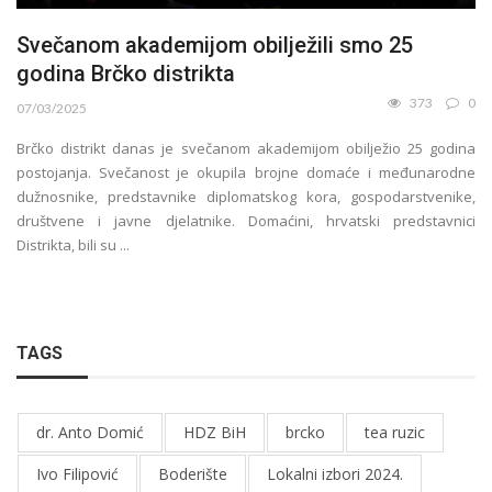
Svečanom akademijom obilježili smo 25
godina Brčko distrikta
373
0
07/03/2025
Brčko distrikt danas je svečanom akademijom obilježio 25 godina
postojanja. Svečanost je okupila brojne domaće i međunarodne
dužnosnike, predstavnike diplomatskog kora, gospodarstvenike,
društvene i javne djelatnike. Domaćini, hrvatski predstavnici
Distrikta, bili su ...
TAGS
dr. Anto Domić
HDZ BiH
brcko
tea ruzic
Ivo Filipović
Boderište
Lokalni izbori 2024.