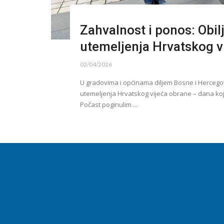
Zahvalnost i ponos: Obilj
utemeljenja Hrvatskog v
02/04/2026
U gradovima i općinama diljem Bosne i Hercegovi
utemeljenja Hrvatskog vijeća obrane – dana ko
Počast poginulim ...