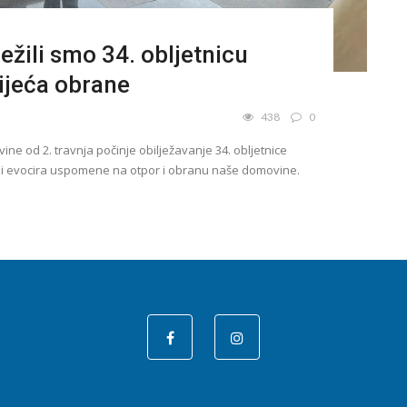
ežili smo 34. obljetnicu
ijeća obrane
438
0
ne od 2. travnja počinje obilježavanje 34. obljetnice
ji evocira uspomene na otpor i obranu naše domovine.