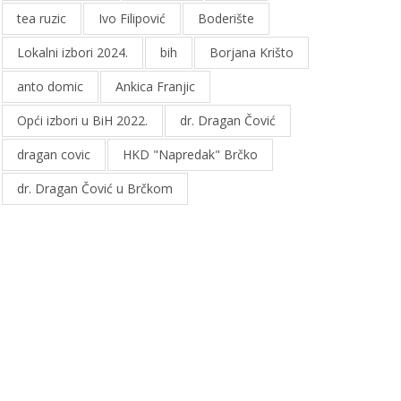
tea ruzic
Ivo Filipović
Boderište
Lokalni izbori 2024.
bih
Borjana Krišto
anto domic
Ankica Franjic
Opći izbori u BiH 2022.
dr. Dragan Čović
dragan covic
HKD "Napredak" Brčko
dr. Dragan Čović u Brčkom