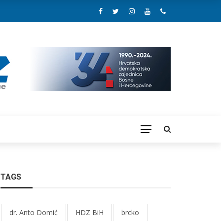
TAGS
dr. Anto Domić
HDZ BiH
brcko