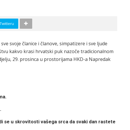
 Twitteru
ve svoje članice i članove, simpatizere i sve ljude
ištvu kakvo krasi hrvatski puk nazoče tradicionalnom
djelju, 29. prosinca u prostorijama HKD-a Napredak
ma.
.
di se u skrovitosti vašega srca da svaki dan rastete