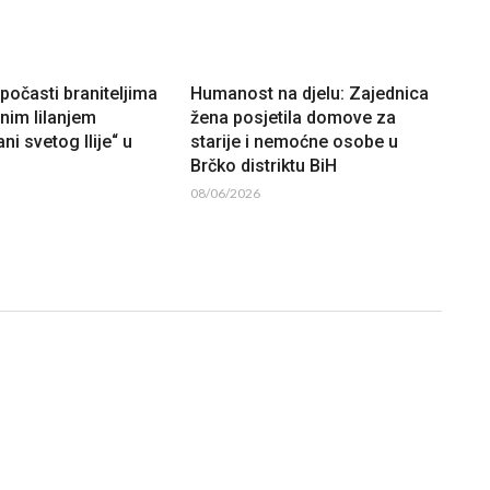
očasti braniteljima
Humanost na djelu: Zajednica
lnim lilanjem
žena posjetila domove za
ni svetog Ilije“ u
starije i nemoćne osobe u
Brčko distriktu BiH
08/06/2026