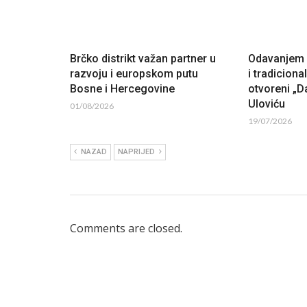
Brčko distrikt važan partner u
Odavanjem p
razvoju i europskom putu
i tradiciona
Bosne i Hercegovine
otvoreni „Da
Uloviću
01/08/2026
19/07/2026
NAZAD
NAPRIJED
Comments are closed.