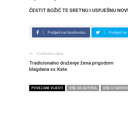
ČESTIT BOŽIĆ TE SRETNU I USPJEŠNU NOV
Podijeli na Facebooku
Podijeli na
Prethodna vijest
Tradicionalno druženje žena prigodom
blagdana sv. Kate.
POVEZANE VIJESTI
VIŠE OD AUTORA
VIŠE IZ KATEGO