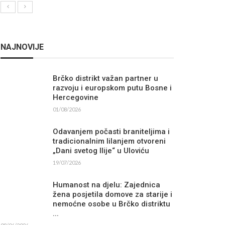
NAJNOVIJE
Brčko distrikt važan partner u
razvoju i europskom putu Bosne i
Hercegovine
01/08/2026
Odavanjem počasti braniteljima i
tradicionalnim lilanjem otvoreni
„Dani svetog Ilije“ u Uloviću
19/07/2026
Humanost na djelu: Zajednica
žena posjetila domove za starije i
nemoćne osobe u Brčko distriktu
...