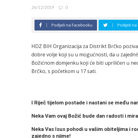
26/12/2019
0
Podijeli na Facebooku
Podijeli na
HDZ BIH Organizacija za Distrikt Brčko poziva s
dobre volje koji su u mogućnosti, da u zajedn
Božićnom domjenku koji će biti upriličen u ne
Brčko, s početkom u 17 sati.
I Riječ tijelom postade i nastani se među na
Neka Vam ovaj Božić bude dan radosti i mira
Neka Vas Isus pohodi u vašim obiteljima i ro
zajedno s njime!