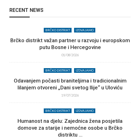
RECENT NEWS
BRČKO DISTRIKT
IZDVAJAMO
Brčko distrikt važan partner u razvoju i europskom
putu Bosne i Hercegovine
01/08/2026
BRČKO DISTRIKT
IZDVAJAMO
Odavanjem počasti braniteljima i tradicionalnim
lilanjem otvoreni „Dani svetog Ilije“ u Uloviću
19/07/2026
BRČKO DISTRIKT
IZDVAJAMO
Humanost na djelu: Zajednica žena posjetila
domove za starije i nemoćne osobe u Brčko
distriktu ...