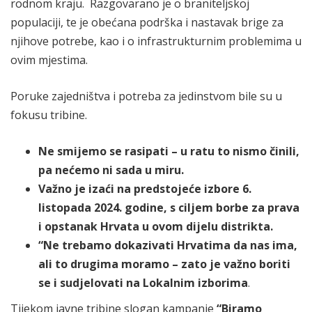
rodnom kraju. Razgovarano je o braniteljskoj
populaciji, te je obećana podrška i nastavak brige za
njihove potrebe, kao i o infrastrukturnim problemima u
ovim mjestima.
Poruke zajedništva i potreba za jedinstvom bile su u
fokusu tribine.
Ne smijemo se rasipati – u ratu to nismo činili,
pa nećemo ni sada u miru.
Važno je izaći na predstojeće izbore 6.
listopada 2024. godine, s ciljem borbe za prava
i opstanak Hrvata u ovom dijelu distrikta.
“Ne trebamo dokazivati Hrvatima da nas ima,
ali to drugima moramo – zato je važno boriti
se i sudjelovati na Lokalnim izborima
.
Tijekom javne tribine slogan kampanje
“Biramo