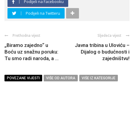
Podijeli na Facebooku
Podijeli na Twitteru
Prethodna vijest
Sljedeća vijest
„Biramo zajedno“ u
Javna tribina u Uloviću –
Boću uz snažnu poruku:
Dijalog o budućnosti i
Tu smo radi naroda, a ...
zajedništvu!
POVEZANE VIJESTI
VIŠE OD AUTORA
VIŠE IZ KATEGORIJE