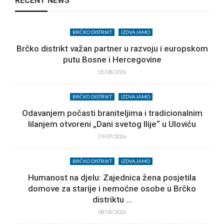
RECENT NEWS
BRČKO DISTRIKT
IZDVAJAMO
Brčko distrikt važan partner u razvoju i europskom
putu Bosne i Hercegovine
01/08/2026
BRČKO DISTRIKT
IZDVAJAMO
Odavanjem počasti braniteljima i tradicionalnim
lilanjem otvoreni „Dani svetog Ilije“ u Uloviću
19/07/2026
BRČKO DISTRIKT
IZDVAJAMO
Humanost na djelu: Zajednica žena posjetila
domove za starije i nemoćne osobe u Brčko
distriktu ...
08/06/2026