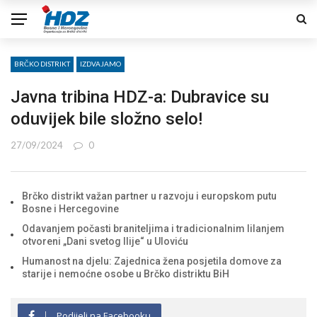
BRČKO DISTRIKT
IZDVAJAMO
Javna tribina HDZ-a: Dubravice su
oduvijek bile složno selo!
27/09/2024
0
Brčko distrikt važan partner u razvoju i europskom putu
Bosne i Hercegovine
Odavanjem počasti braniteljima i tradicionalnim lilanjem
otvoreni „Dani svetog Ilije“ u Uloviću
Humanost na djelu: Zajednica žena posjetila domove za
starije i nemoćne osobe u Brčko distriktu BiH
Podijeli na Facebooku