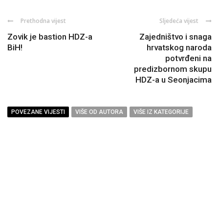
Prethodna vijest
Sljedeća vijest
Zovik je bastion HDZ-a
Zajedništvo i snaga
BiH!
hrvatskog naroda
potvrđeni na
predizbornom skupu
HDZ-a u Seonjacima
POVEZANE VIJESTI
VIŠE OD AUTORA
VIŠE IZ KATEGORIJE