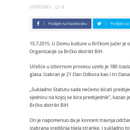
15/07/2015
0
Podijeli na Facebooku
Podijeli na
15.7.2015. U Domu kulture u Brčkom jučer je 
Organizacije za Brčko distrikt BiH.
Učešće u izbornom procesu uzelo je 180 izaslan
glasa. Izabran je 21 član Odbora kao i tri čla
„Sukladno Statutu sada nećemo birati predsje
sjednicu na kojoj se bira predsjednik”, kazao 
Brčko distrikt BiH.
On je napomenuo da je koncem travnja održan
izabrana središnja tijela stranke, i sukladno 