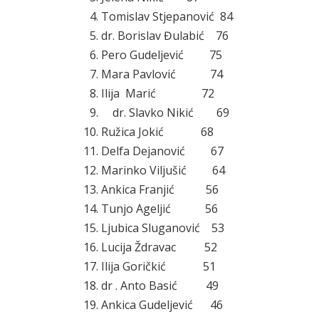
Tomislav Stjepanović 84
dr. Borislav Đulabić 76
Pero Gudeljević 75
Mara Pavlović 74
Ilija Marić 72
dr. Slavko Nikić 69
Ružica Jokić 68
Delfa Dejanović 67
Marinko Viljušić 64
Ankica Franjić 56
Tunjo Ageljić 56
Ljubica Sluganović 53
Lucija Ždravac 52
Ilija Goričkić 51
dr . Anto Basić 49
Ankica Gudeljević 46