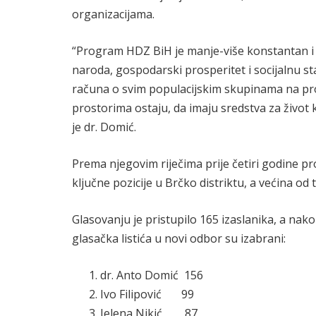
organizacijama.
“Program HDZ BiH je manje-više konstantan i
naroda, gospodarski prosperitet i socijalnu st
računa o svim populacijskim skupinama na pros
prostorima ostaju, da imaju sredstva za život 
je dr. Domić.
Prema njegovim riječima prije četiri godine 
ključne pozicije u Brčko distriktu, a većina od t
Glasovanju je pristupilo 165 izaslanika, a na
glasačka listića u novi odbor su izabrani:
dr. Anto Domić 156
Ivo Filipović 99
Jelena Nikić 87