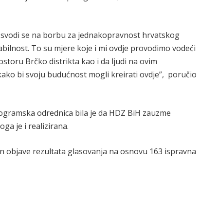
 svodi se na borbu za jednakopravnost hrvatskog
abilnost. To su mjere koje i mi ovdje provodimo vodeći
toru Brčko distrikta kao i da ljudi na ovim
kako bi svoju budućnost mogli kreirati ovdje”, poručio
programska odrednica bila je da HDZ BiH zauzme
oga je i realizirana.
kon objave rezultata glasovanja na osnovu 163 ispravna