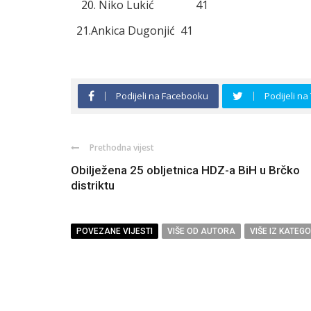
Niko Lukić 41
21.Ankica Dugonjić 41
Podijeli na Facebooku
Podijeli na
Prethodna vijest
Obilježena 25 obljetnica HDZ-a BiH u Brčko
distriktu
POVEZANE VIJESTI
VIŠE OD AUTORA
VIŠE IZ KATEGO