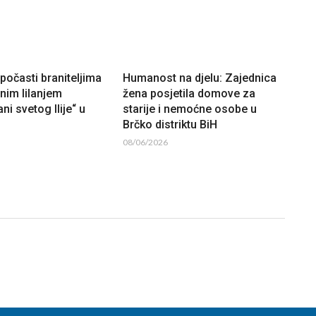
očasti braniteljima
Humanost na djelu: Zajednica
lnim lilanjem
žena posjetila domove za
ni svetog Ilije“ u
starije i nemoćne osobe u
Brčko distriktu BiH
08/06/2026