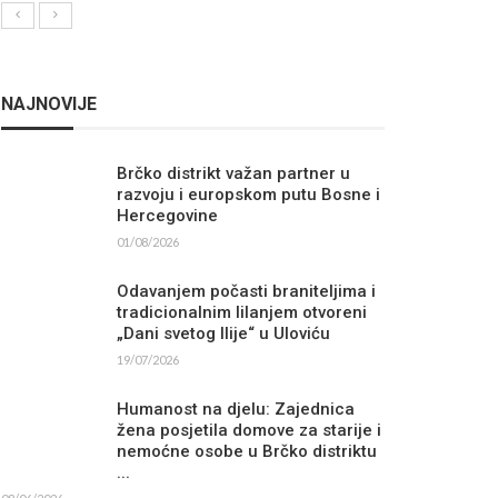
NAJNOVIJE
Brčko distrikt važan partner u
razvoju i europskom putu Bosne i
Hercegovine
01/08/2026
Odavanjem počasti braniteljima i
tradicionalnim lilanjem otvoreni
„Dani svetog Ilije“ u Uloviću
19/07/2026
Humanost na djelu: Zajednica
žena posjetila domove za starije i
nemoćne osobe u Brčko distriktu
...