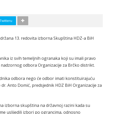
 Twitteru
održana 13. redovita izborna Skupština HDZ-a BiH
ika iz svih temeljnih ogranaka koji su imali pravo
na nadzornog odbora Organizacije za Brčko distrikt.
dnika odbora nego će odbor imati konstituirajuću
je dr. Anto Domić, predsjednik HDZ BiH Organizacije za
a izborna skupština na državnoj razini kada su
tome uslijedili izbori po ograncima, odnosno