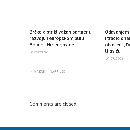
Brčko distrikt važan partner u
Odavanjem p
razvoju i europskom putu
i tradiciona
Bosne i Hercegovine
otvoreni „Da
Uloviću
01/08/2026
19/07/2026
NAZAD
NAPRIJED
Comments are closed.