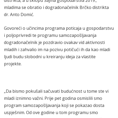
distrikta, a u sklopu Sajma gospodarstva 2019.,
mladima se obratio i dogradonačelnik Brčko distrikta
dr. Anto Domić.
Govoreći o učincima programa poticaja u gospodarstvu
i poljoprivredi te programu samozapošljavanja
dogradonačelnik je pozdravio ovakav vid aktivnosti
mladih i zahvalio im na pozivu potičući ih da kao mladi
ljudi budu slobodni u kreiranju ideja za vlastite
projekte.
„Da bismo pokušali sačuvati budućnost u tome ste vi
mladi iznimno važni. Prije pet godina osmislili smo
program samozapošljavanja koji se pokazao dosta
uspješnim. Od ove godine u tom programu smo