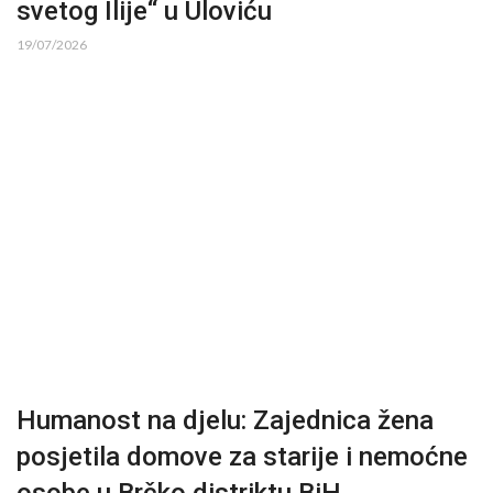
svetog Ilije“ u Uloviću
19/07/2026
Humanost na djelu: Zajednica žena
posjetila domove za starije i nemoćne
osobe u Brčko distriktu BiH