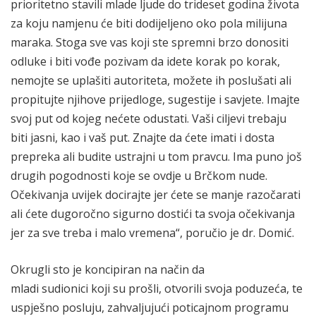
prioritetno stavili mlade ljude do trideset godina života
za koju namjenu će biti dodijeljeno oko pola milijuna
maraka. Stoga sve vas koji ste spremni brzo donositi
odluke i biti vođe pozivam da idete korak po korak,
nemojte se uplašiti autoriteta, možete ih poslušati ali
propitujte njihove prijedloge, sugestije i savjete. Imajte
svoj put od kojeg nećete odustati. Vaši ciljevi trebaju
biti jasni, kao i vaš put. Znajte da ćete imati i dosta
prepreka ali budite ustrajni u tom pravcu. Ima puno još
drugih pogodnosti koje se ovdje u Brčkom nude.
Očekivanja uvijek docirajte jer ćete se manje razočarati
ali ćete dugoročno sigurno dostići ta svoja očekivanja
jer za sve treba i malo vremena“, poručio je dr. Domić.
Okrugli sto je koncipiran na način da
mladi sudionici koji su prošli, otvorili svoja poduzeća, te
uspješno posluju, zahvaljujući poticajnom programu