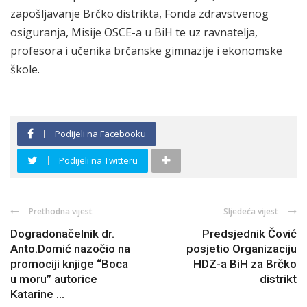
zapošljavanje Brčko distrikta, Fonda zdravstvenog
osiguranja, Misije OSCE-a u BiH te uz ravnatelja,
profesora i učenika brčanske gimnazije i ekonomske
škole.
Podijeli na Facebooku
Podijeli na Twitteru
Prethodna vijest
Sljedeća vijest
Dogradonačelnik dr.
Predsjednik Čović
Anto.Domić nazočio na
posjetio Organizaciju
promociji knjige “Boca
HDZ-a BiH za Brčko
u moru” autorice
distrikt
Katarine ...